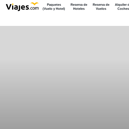
Paquetes
Reserva de
Reserva de
Alquiler 
(Vuelo y Hotel)
Hoteles
Vuelos
Coches