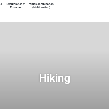
de
Excursiones y
Viajes combinados
Entradas
(Multidestino)
Hiking