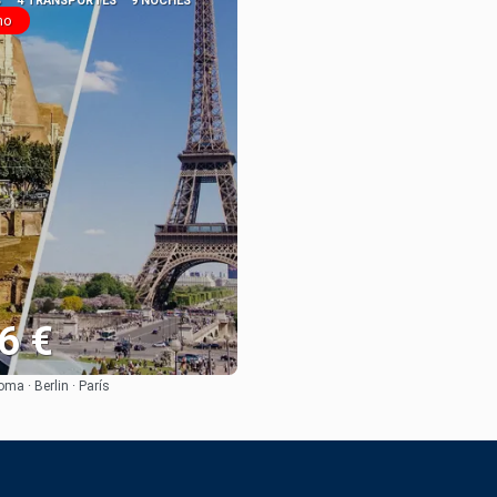
S
4 TRANSPORTES
9 NOCHES
no
6 €
ma · Berlin · París
Ver