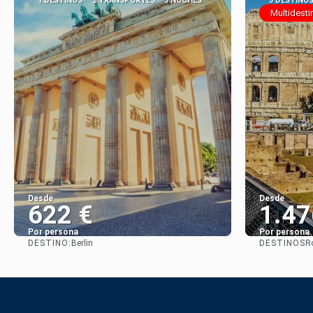
1 DESTINOS
2 TRANSPORTES
3 NOCHES
3 DESTINO
Multidesti
Desde
Desde
622 €
1.47
Por persona
Por persona
DESTINO:
DESTINOS
Berlin
Ro
Ver