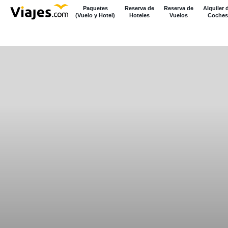
Paquetes
Reserva de
Reserva de
Alquiler 
(Vuelo y Hotel)
Hoteles
Vuelos
Coches