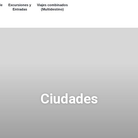
de
Excursiones y
Viajes combinados
Entradas
(Multidestino)
Ciudades