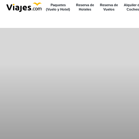
Paquetes
Reserva de
Reserva de
Alquiler 
(Vuelo y Hotel)
Hoteles
Vuelos
Coches