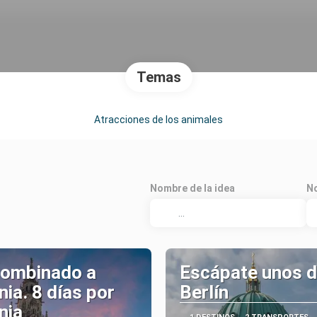
Temas
Atracciones de los animales
Nombre de la idea
No
combinado a
Escápate unos d
ia. 8 días por
Berlín
nia