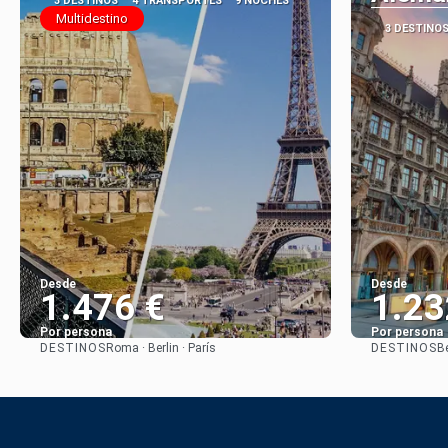
3 DESTINOS
4 TRANSPORTES
9 NOCHES
Multidestino
3 DESTINO
Desde
Desde
1.476 €
1.23
Por persona
Por persona
DESTINOS
DESTINOS
Roma · Berlin · París
B
Ver