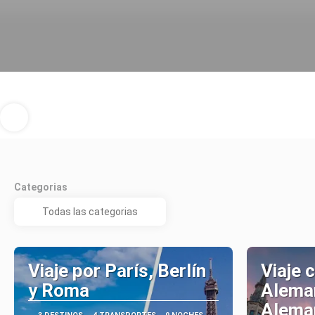
Categorias
Viaje por París, Berlín
Viaje 
y Roma
Aleman
Alema