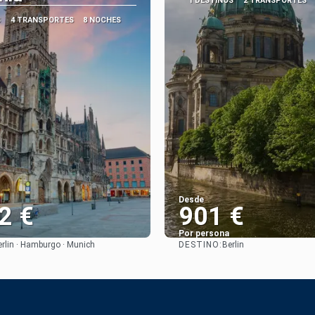
1 DESTINOS
2 TRANSPORTES
S
4 TRANSPORTES
8 NOCHES
Desde
2 €
901 €
Por persona
DESTINO:
erlin · Hamburgo · Munich
Berlin
Ver
Ver