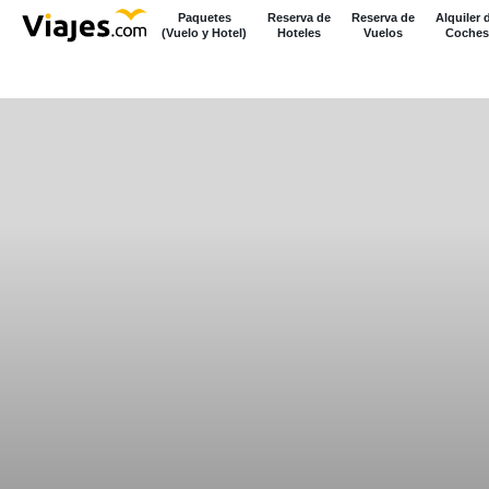
Paquetes
Reserva de
Reserva de
Alquiler 
(Vuelo y Hotel)
Hoteles
Vuelos
Coches