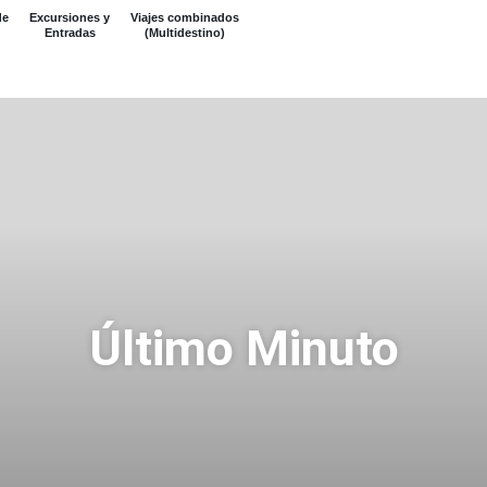
de
Excursiones y
Viajes combinados
Entradas
(Multidestino)
Último Minuto