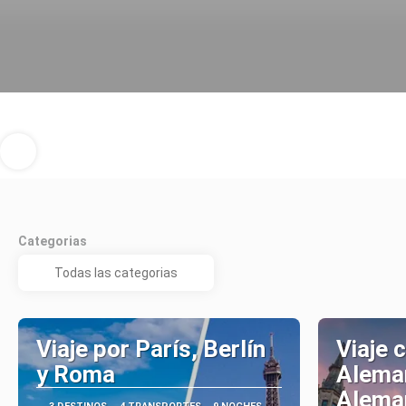
Categorias
Viaje por París, Berlín
Viaje 
y Roma
Aleman
Alema