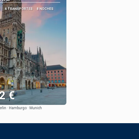
S
4 TRANSPORTES
8 NOCHES
2 €
erlin · Hamburgo · Munich
Ver