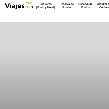
Paquetes
Reserva de
Reserva de
Alquiler 
(Vuelo y Hotel)
Hoteles
Vuelos
Coches