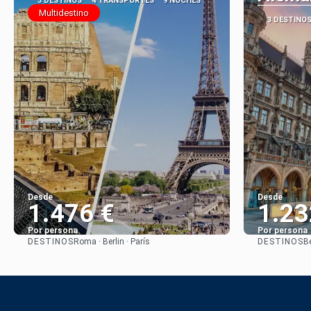
3 DESTINOS
4 TRANSPORTES
9 NOCHES
Multidestino
3 DESTINO
Desde
Desde
1.476 €
1.23
Por persona
Por persona
DESTINOS
DESTINOS
Roma · Berlin · París
B
Ver