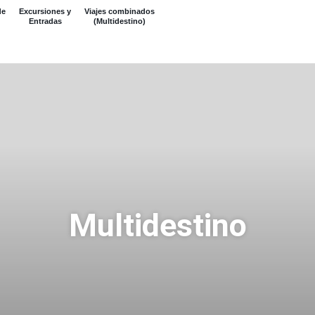
de
Excursiones y
Viajes combinados
Entradas
(Multidestino)
Multidestino