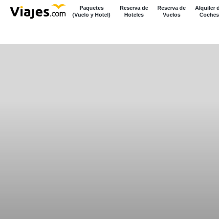
Paquetes
Reserva de
Reserva de
Alquiler 
(Vuelo y Hotel)
Hoteles
Vuelos
Coches