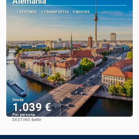
Alemania
1 DESTINOS
2 TRANSPORTES
3 NOCHES
Desde
1.039 €
Por persona
DESTINO:
Berlin
Ver