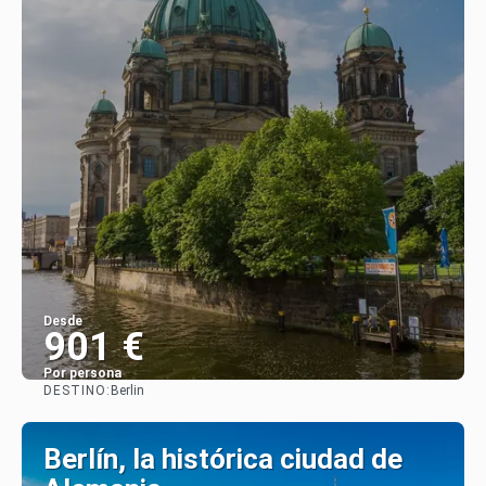
Desde
901 €
Por persona
DESTINO:
Berlin
Ver
Berlín, la histórica ciudad de