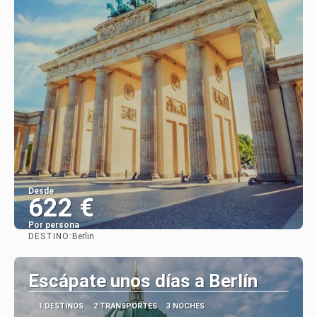
Desde
622 €
Por persona
DESTINO:
Berlin
Ver
Escápate unos días a Berlín
1 DESTINOS
2 TRANSPORTES
3 NOCHES