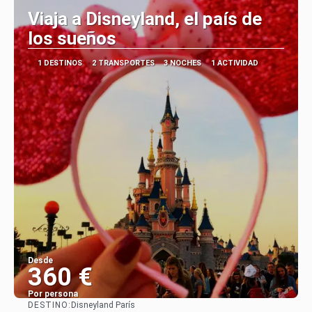
Viaja a Disneyland, el país de
los sueños
1 DESTINOS
2 TRANSPORTES
3 NOCHES
1 ACTIVIDAD
Desde
360 €
Por persona
DESTINO:
Disneyland París