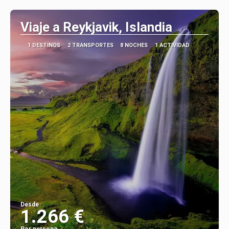
Ver
Viaje a Reykjavik, Islandia
1 DESTINOS
2 TRANSPORTES
8 NOCHES
1 ACTIVIDAD
Desde
1.266 €