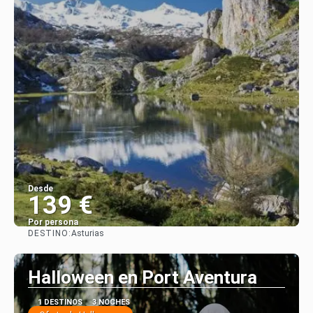
Desde
139 €
Por persona
DESTINO:
Asturias
Ver
Halloween en Port Aventura
1 DESTINOS
3 NOCHES