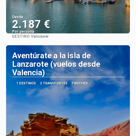
Desde
2.187 €
Por persona
DESTINO:
Vancouver
Ver
Aventúrate a la isla de
Lanzarote (vuelos desde
Valencia)
1 DESTINOS
2 TRANSPORTES
7 NOCHES