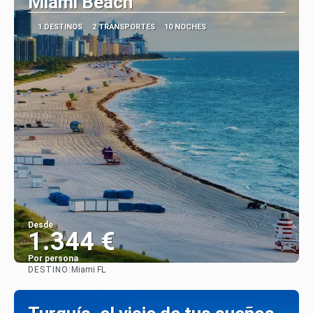
Miami Beach
1 DESTINOS
2 TRANSPORTES
10 NOCHES
Desde
1.344 €
Por persona
DESTINO:
Miami FL
Ver