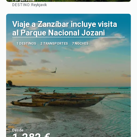
Por persona
DESTINO:
Reykjavik
Ver
Viaje a Zanzíbar incluye visita
al Parque Nacional Jozani
1 DESTINOS
2 TRANSPORTES
7 NOCHES
Desde