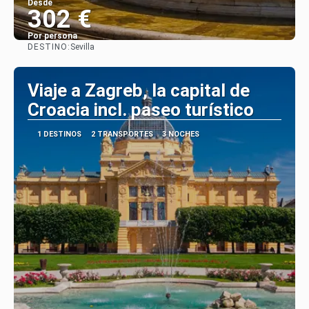
Desde
302 €
Por persona
DESTINO:
Sevilla
Ver
Viaje a Zagreb, la capital de
Croacia incl. paseo turístico
1 DESTINOS
2 TRANSPORTES
3 NOCHES