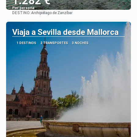
1.282 €
Por persona
DESTINO:
Archipiélago de Zanzíbar
Ver
Viaja a Sevilla desde Mallorca
1 DESTINOS
2 TRANSPORTES
3 NOCHES