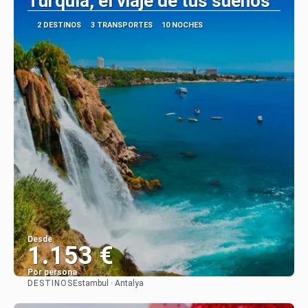
Turquía, el viaje de tus sueños
2 DESTINOS
3 TRANSPORTES
10 NOCHES
Desde
1.153 €
Por persona
DESTINOS
Estambul · Antalya
Ver