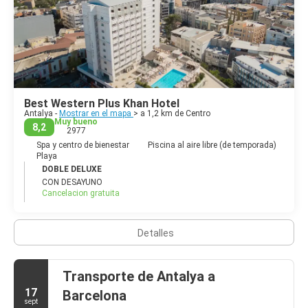
otomana y numerosos puestos arqueológicos y edificios
históricos para explorar.
Antalya es una ciudad atractiva con bulevares de palmeras,
considerado por muchos como un paraíso en la tierra y la perla
Best Western Plus Khan Hotel
Antalya -
Mostrar en el mapa
> a 1,2 km de Centro
Muy bueno
8,2
2977
Spa y centro de bienestar
Piscina al aire libre (de temporada)
Playa
DOBLE DELUXE
CON DESAYUNO
Cancelacion gratuita
Detalles
Transporte de Antalya a
17
Barcelona
sept