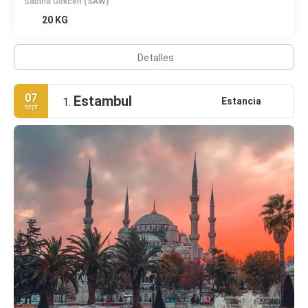
Sabiha Gokcen
(SAW)
20 KG
Detalles
07
Estambul
Estancia
1.
sept