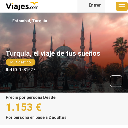
Entrar
Estambul, Turquia
Turquía, el viaje de tus sueños
Multidestino
Ref ID:
1581627
precio por persona Desde
1.153 €
Por persona en base a 2 adultos