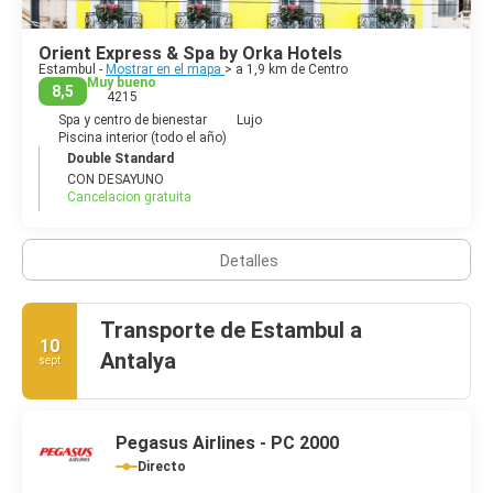
una plétora de nuevos bares, discotecas, galerías de arte
privadas, restaurantes y tiendas de moda exclusivas.
Orient Express & Spa by Orka Hotels
Estambul -
Mostrar en el mapa
> a 1,9 km de Centro
Muy bueno
8,5
4215
Spa y centro de bienestar
Lujo
Piscina interior (todo el año)
Double Standard
CON DESAYUNO
Cancelacion gratuita
Detalles
Transporte de Estambul a
10
Antalya
sept
Pegasus Airlines - PC 2000
Directo