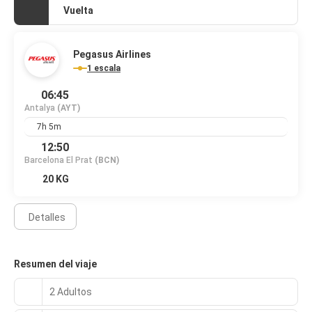
Vuelta
Pegasus Airlines
1 escala
06:45
Antalya
(AYT)
7h 5m
12:50
Barcelona El Prat
(BCN)
20 KG
Detalles
Resumen del viaje
2 Adultos