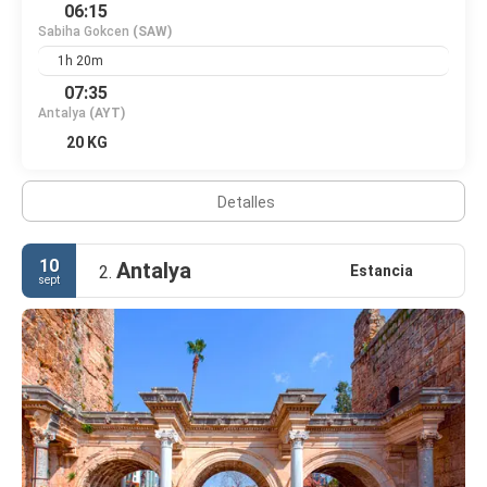
06:15
Sabiha Gokcen
(SAW)
1h 20m
07:35
Antalya
(AYT)
20 KG
Detalles
10
Antalya
Estancia
2.
sept