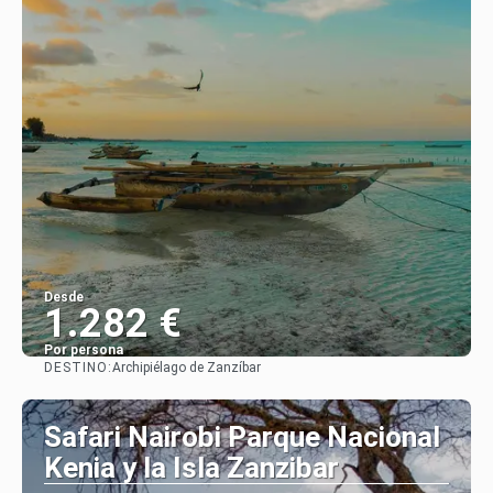
Desde
1.282 €
Por persona
DESTINO:
Archipiélago de Zanzíbar
Ver
Safari Nairobi Parque Nacional
Kenia y la Isla Zanzibar