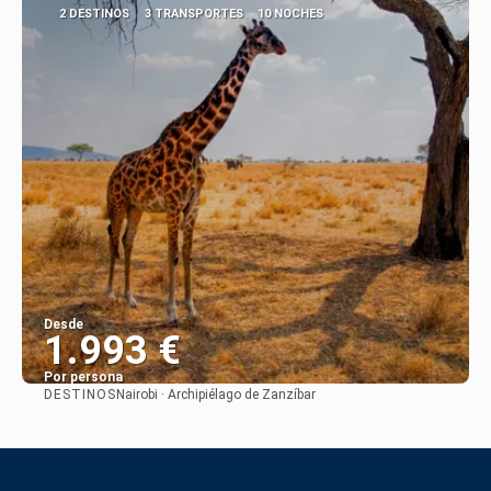
2 DESTINOS
3 TRANSPORTES
10 NOCHES
Desde
1.993 €
Por persona
DESTINOS
Nairobi · Archipiélago de Zanzíbar
Ver