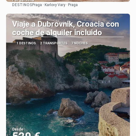
Por persona
DESTINOS
Praga · Karlovy Vary · Praga
Ver
Viaje a Dubrovnik, Croacia con
coche de alquiler incluido
1 DESTINOS
2 TRANSPORTES
7 NOCHES
Desde