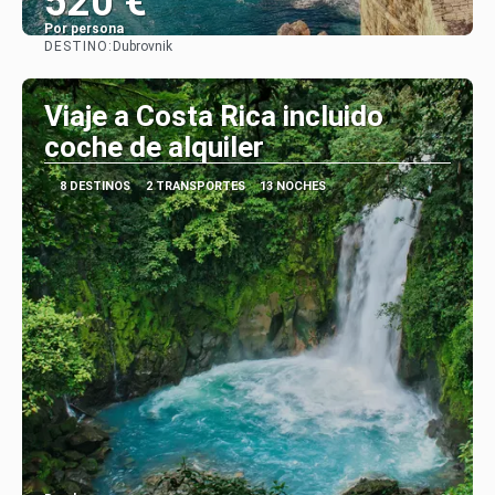
520 €
Por persona
DESTINO:
Dubrovnik
Ver
Viaje a Costa Rica incluido
coche de alquiler
8 DESTINOS
2 TRANSPORTES
13 NOCHES