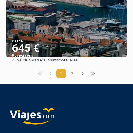
Desde
645 €
Por persona
DESTINOS
Marsella · Saint tropez · Niza
Ver
1
2