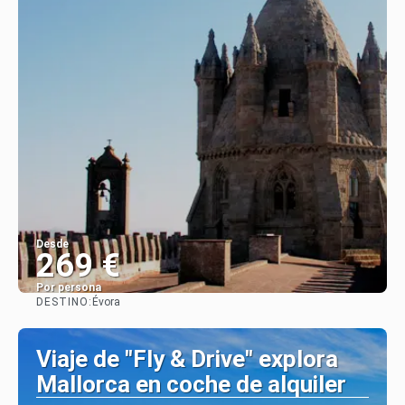
Desde
269 €
Por persona
DESTINO:
Évora
Ver
Viaje de "Fly & Drive" explora
Mallorca en coche de alquiler