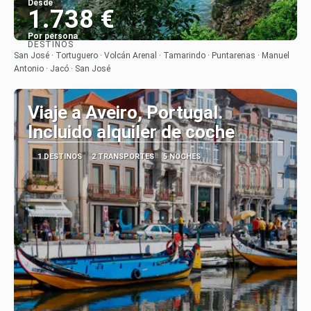
Desde
1.738 €
Por persona
DESTINOS
Ver
San José · Tortuguero · Volcán Arenal · Tamarindo · Puntarenas · Manuel
Antonio · Jacó · San José
Viaje a Aveiro, Portugal.
Incluido alquiler de coche
1 DESTINOS
2 TRANSPORTES
5 NOCHES