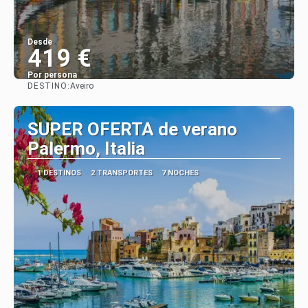
Desde
419 €
Por persona
DESTINO:
Aveiro
Ver
SUPER OFERTA de verano
Palermo, Italia
1 DESTINOS
2 TRANSPORTES
7 NOCHES