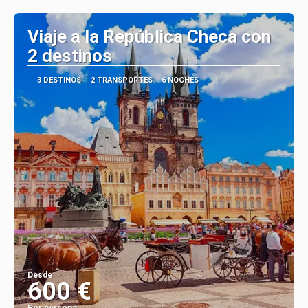
Ver
Viaje a la República Checa con
2 destinos
3 DESTINOS
2 TRANSPORTES
6 NOCHES
Desde
600 €