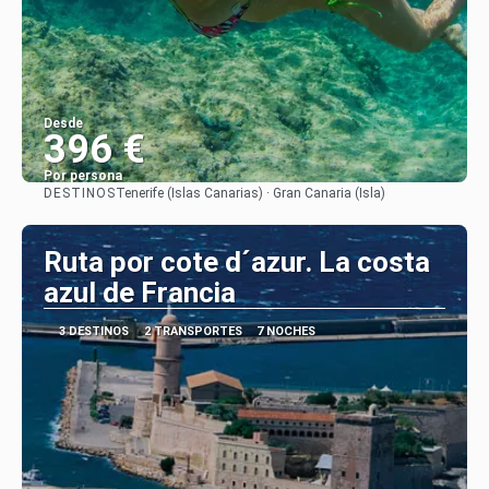
Desde
396 €
Por persona
DESTINOS
Tenerife (Islas Canarias) · Gran Canaria (Isla)
Ver
Ruta por cote d´azur. La costa
azul de Francia
3 DESTINOS
2 TRANSPORTES
7 NOCHES