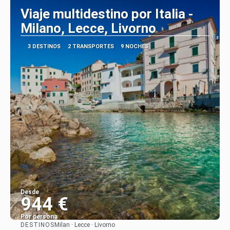
Viaje multidestino por Italia -
Milano, Lecce, Livorno
3 DESTINOS
2 TRANSPORTES
9 NOCHES
Desde
944 €
Por persona
DESTINOS
Milan · Lecce · Livorno