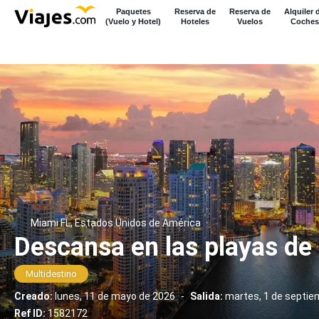
Paquetes
Reserva de
Reserva de
Alquiler 
(Vuelo y Hotel)
Hoteles
Vuelos
Coches
Miami FL, Estados Unidos de América
Descansa en las playas d
Multidestino
Creado:
lunes, 11 de mayo de 2026
-
Salida:
martes, 1 de septie
Ref ID:
1582172