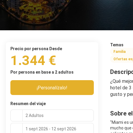
Temas
precio por persona Desde
Familia
1.344 €
Ofertas es
Descrip
Por persona en base a 2 adultos
¿Qué mejor
¡Personalízalo!
hotel de 3 
gusto y pe
Resumen del viaje
Sobre el
2 Adultos
"Miami es u
mucho que o
1 sept 2026 - 12 sept 2026