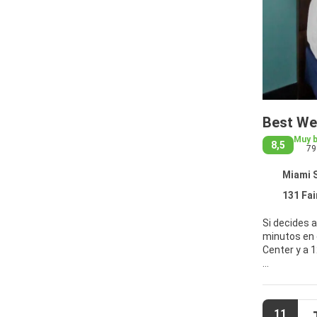
Best We
Muy 
8,5
79
Miami S
131 Fai
Si decides 
minutos en coche de Loa
Center y a 
No te pierd
conexión a I
11