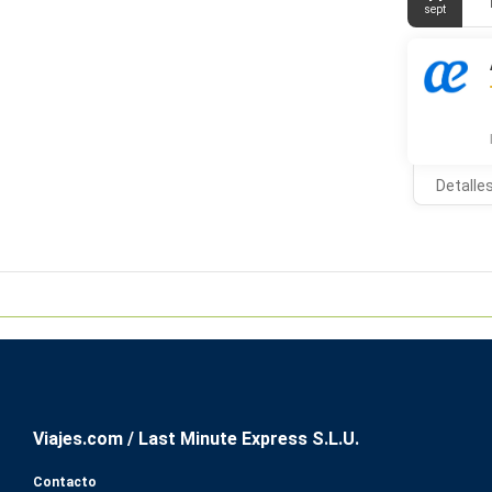
Te sentirás 
sept
colchones c
Además, pod
gratuitos y
El desayuno
Tendrás un c
eventos de e
Detalle
previa petic
Viajes.com / Last Minute Express S.L.U.
Contacto