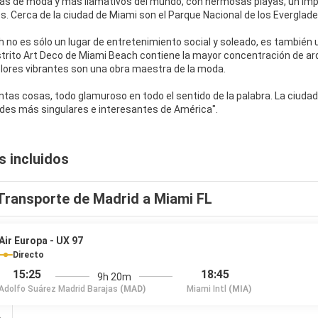
ás de moda y más llamativos del mundo, con hermosas playas, un impre
. Cerca de la ciudad de Miami son el Parque Nacional de los Everglades
no es sólo un lugar de entretenimiento social y soleado, es también un
distrito Art Deco de Miami Beach contiene la mayor concentración de ar
lores vibrantes son una obra maestra de la moda.
ntas cosas, todo glamuroso en todo el sentido de la palabra. La ciuda
s incluidos
Transporte de Madrid a Miami FL
Air Europa - UX 97
Directo
15:25
18:45
9h 20m
Adolfo Suárez Madrid Barajas
(MAD)
Miami Intl
(MIA)