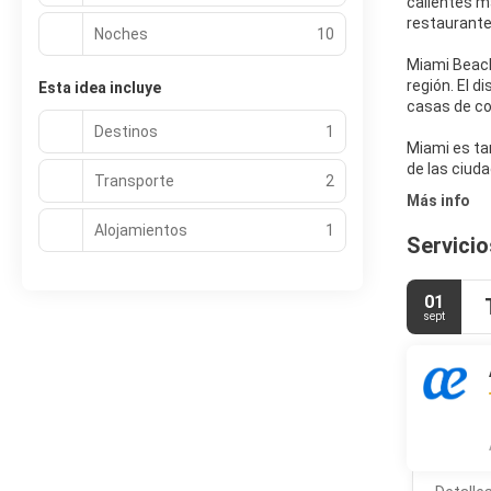
calientes m
restaurantes
Noches
10
Miami Beach 
región. El 
Esta idea incluye
casas de co
Destinos
1
Miami es ta
Transporte
2
Más info
Alojamientos
1
Servicio
01
sept