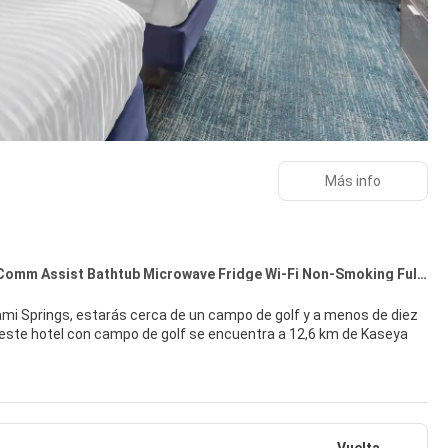
Más info
1 King Mobility Accessible Comm Assist Bathtub Microwave Fridge Wi-Fi Non-Smoking Full Breakfast
iami Springs, estarás cerca de un campo de golf y a menos de diez
erto las 24 horas: ¡lo pasarás en grande! Encontrarás también
tos.
Vuelta