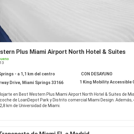
stern Plus Miami Airport North Hotel & Suites
bueno
13
prings - a 1,1 km del centro
CON DESAYUNO
rway Drive, Miami Springs 33166
alojarte en Best Western Plus Miami Airport North Hotel & Suites de M
nDepot Park y Distrito comercial Miami Design. Además, este hotel con campo de golf se encuentra a 12,6 km de Kaseya
12,8 km de Universidad de Miami.
as instalaciones recreativas como una piscina cubierta o gimnasio abi
nternet wifi gratis, una televisión en la zona común y un salón de even