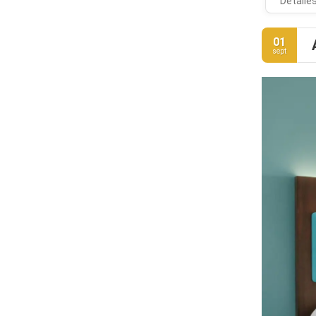
Detalle
01
sept