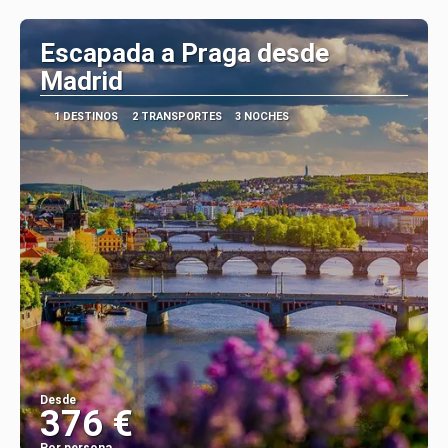
Ver
Escapada a Praga desde
Madrid
1 DESTINOS
2 TRANSPORTES
3 NOCHES
Desde
376 €