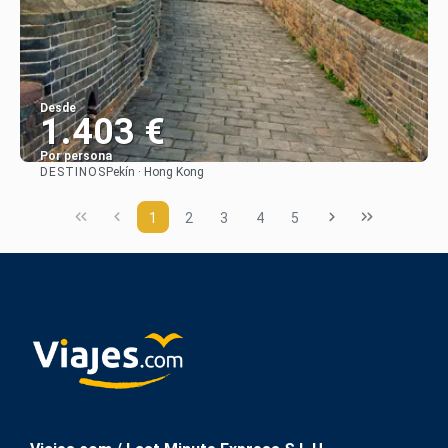
Desde
1.403 €
Por persona
DESTINOS
Pekín · Hong Kong
Ver
1
2
3
4
5