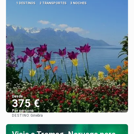
1 DESTINOS
2 TRANSPORTES
3 NOCHES
Desde
375 €
Por persona
DESTINO:
Ginebra
Ver