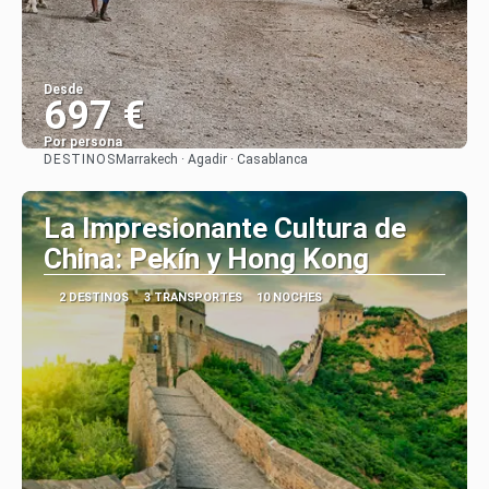
Desde
697 €
Por persona
DESTINOS
Marrakech · Agadir · Casablanca
Ver
La Impresionante Cultura de
China: Pekín y Hong Kong
2 DESTINOS
3 TRANSPORTES
10 NOCHES