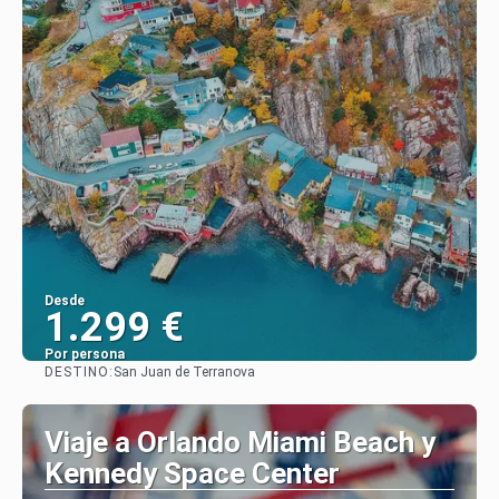
Desde
1.299 €
Por persona
DESTINO:
San Juan de Terranova
Ver
Viaje a Orlando Miami Beach y
Kennedy Space Center