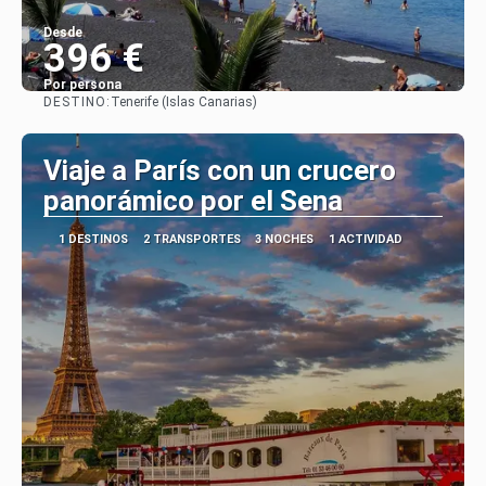
Desde
396 €
Por persona
DESTINO:
Tenerife (Islas Canarias)
Ver
Viaje a París con un crucero
panorámico por el Sena
1 DESTINOS
2 TRANSPORTES
3 NOCHES
1 ACTIVIDAD