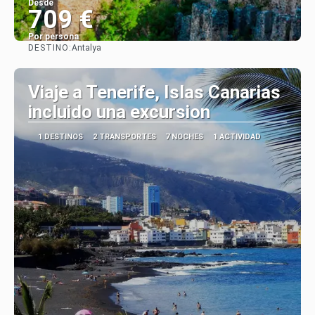
Desde
709 €
Por persona
DESTINO:
Antalya
Ver
Viaje a Tenerife, Islas Canarias
incluido una excursion
1 DESTINOS
2 TRANSPORTES
7 NOCHES
1 ACTIVIDAD