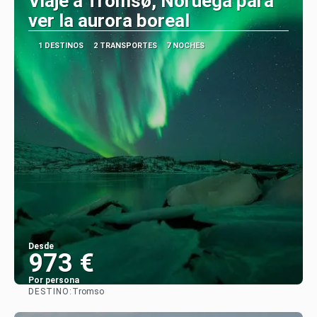
Viaje a Tromsø, Noruega para
ver la aurora boreal
1 DESTINOS
2 TRANSPORTES
7 NOCHES
Desde
973 €
Por persona
DESTINO:
Tromso
Ver