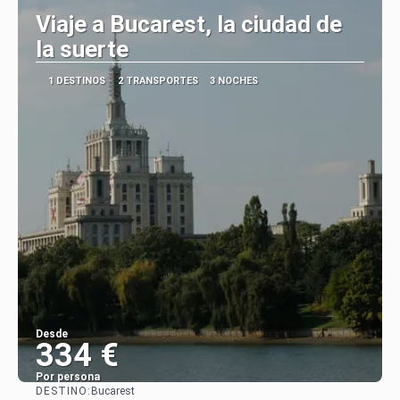
Viaje a Bucarest, la ciudad de
la suerte
1 DESTINOS
2 TRANSPORTES
3 NOCHES
Desde
334 €
Por persona
DESTINO:
Bucarest