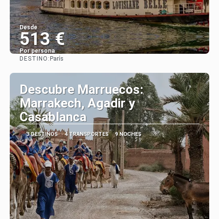
Desde
513 €
Por persona
DESTINO:
París
Ver
Descubre Marruecos:
Marrakech, Agadir y
Casablanca
3 DESTINOS
4 TRANSPORTES
9 NOCHES