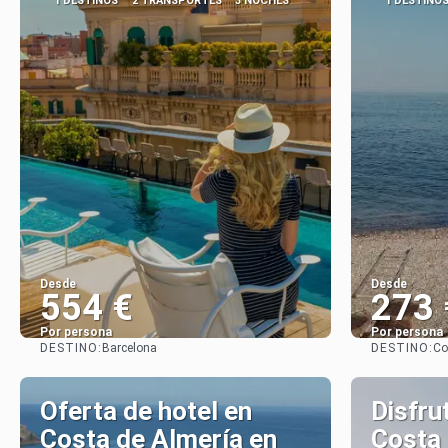
1 DESTINOS
2 TRANSPORTES
3 NOCHES
1 DESTINO
Desde
Desde
554 €
273 
Por persona
Por persona
DESTINO:
DESTINO:
Barcelona
Co
Ver
Oferta de hotel en
Disfru
Costa de Almería en
Costa 