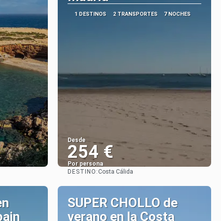
1 DESTINOS
2 TRANSPORTES
7 NOCHES
Desde
254 €
Por persona
DESTINO:
Costa Cálida
Ver
en
SUPER CHOLLO de
pain
verano en la Costa