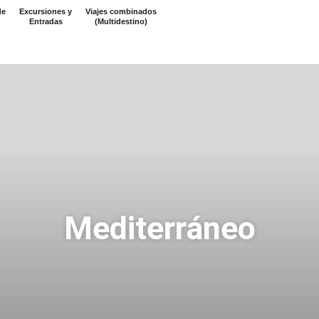
de
Excursiones y
Viajes combinados
Entradas
(Multidestino)
Mediterráneo