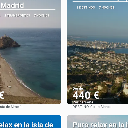
 Madrid
1 DESTINOS
7 NOCHES
S
2 TRANSPORTES
7 NOCHES
Desde
€
440 €
Por persona
DESTINO:
sta de Almería
Costa Blanca
Ver
Ver
lax en la isla de
Puro relax en la 