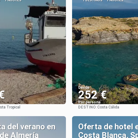
S
7 NOCHES
1 DESTINOS
7 NOCHES
Desde
€
252 €
Por persona
DESTINO:
sta Tropical
Costa Cálida
Ver
Ver
ta del verano en
Oferta de hotel 
de Almería
Costa Blanca, S