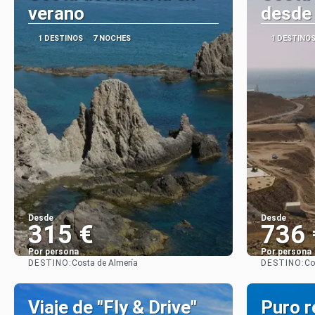
verano
desde
1 DESTINOS
7 NOCHES
1 DESTINO
Desde
Desde
315 €
736 
Por persona
Por persona
DESTINO:
DESTINO:
Costa de Almería
Co
Ver
Viaje de "Fly & Drive"
Puro re