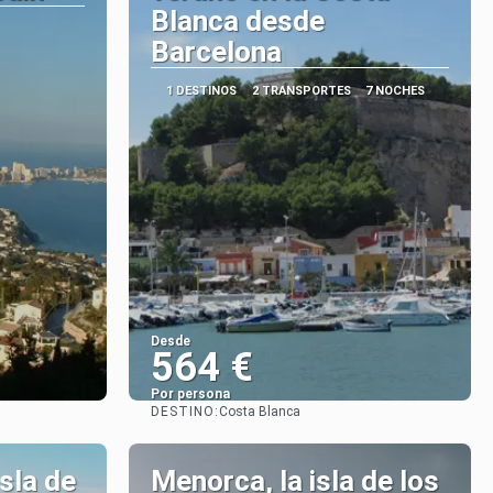
Blanca desde
Barcelona
1 DESTINOS
2 TRANSPORTES
7 NOCHES
Desde
564 €
Por persona
DESTINO:
Costa Blanca
Ver
isla de
Menorca, la isla de los