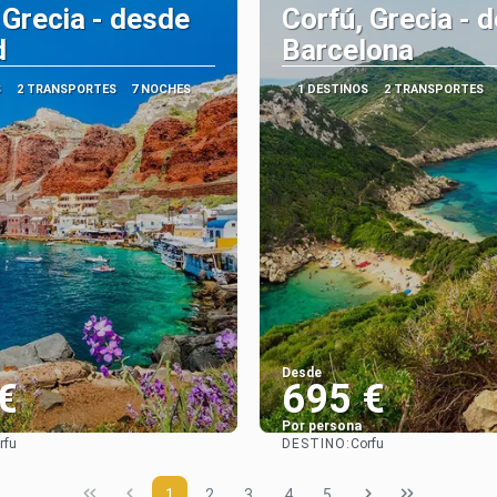
 Grecia - desde
Corfú, Grecia - 
d
Barcelona
S
2 TRANSPORTES
7 NOCHES
1 DESTINOS
2 TRANSPORTES
Desde
€
695 €
Por persona
DESTINO:
rfu
Corfu
Ver
Ver
1
2
3
4
5