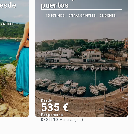
desde
puertos
1 DESTINOS
2 TRANSPORTES
7 NOCHES
7 NOCHES
Desde
535 €
Por persona
DESTINO:
Menorca (Isla)
Ver