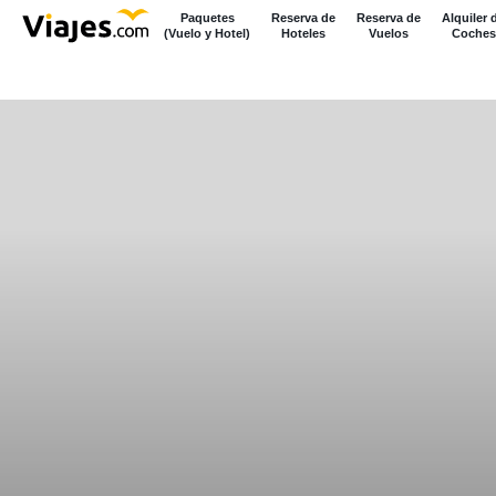
Paquetes
Reserva de
Reserva de
Alquiler 
(Vuelo y Hotel)
Hoteles
Vuelos
Coches