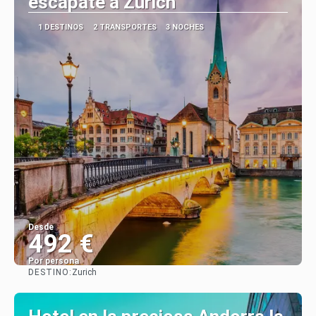
escápate a Zúrich
1 DESTINOS
2 TRANSPORTES
3 NOCHES
Desde
492 €
Por persona
DESTINO:
Zurich
Ver