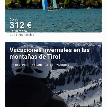
Desde
312 €
Por persona
DESTINO:
Ginebra
Ver
Vacaciones invernales en las
montañas de Tirol
1 DESTINOS
2 TRANSPORTES
7 NOCHES