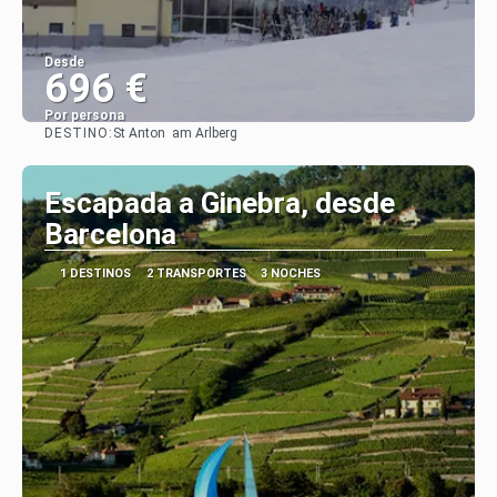
Desde
696 €
Por persona
DESTINO:
St Anton am Arlberg
Ver
Escapada a Ginebra, desde
Barcelona
1 DESTINOS
2 TRANSPORTES
3 NOCHES