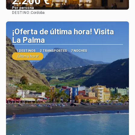
2.200 €
Por persona
DESTINO:
Cordoba
Ver
¡Oferta de última hora! Visita
La Palma
1 DESTINOS
2 TRANSPORTES
7 NOCHES
¡Última hora!