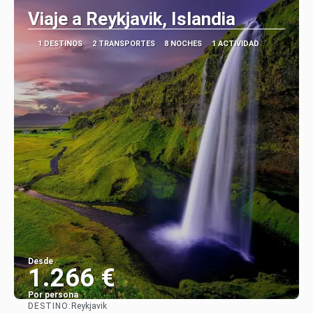
Viaje a Reykjavik, Islandia
1 DESTINOS
2 TRANSPORTES
8 NOCHES
1 ACTIVIDAD
Desde
1.266 €
Por persona
DESTINO:
Reykjavik