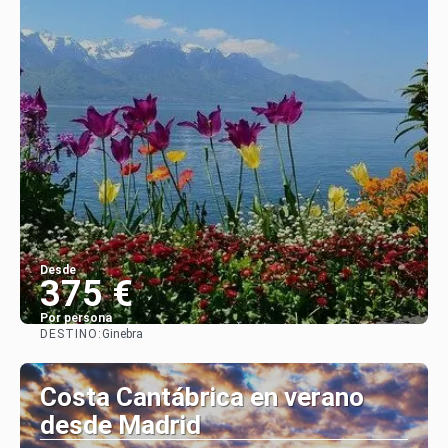
Desde
375 €
Por persona
DESTINO:
Ginebra
Ver
Costa Cantábrica en verano
desde Madrid