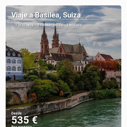
Ver
Viaje a Basilea, Suiza
1 DESTINOS
2 TRANSPORTES
3 NOCHES
Desde
535 €