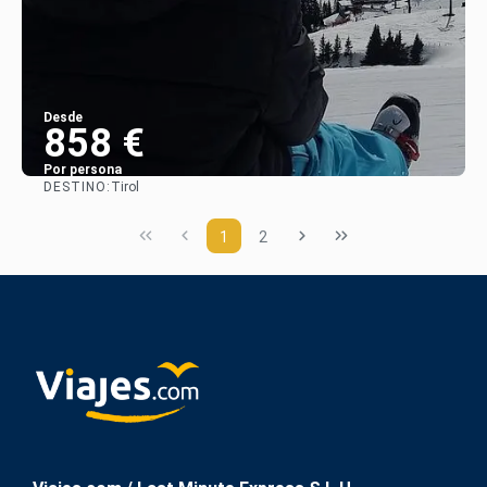
Desde
858 €
Por persona
DESTINO:
Tirol
Ver
1
2