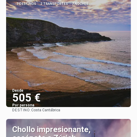
1 DESTINOS
2 TRANSPORTES
7 NOCHES
Desde
505 €
Por persona
DESTINO:
Costa Cantábrica
Ver
Chollo impresionante,