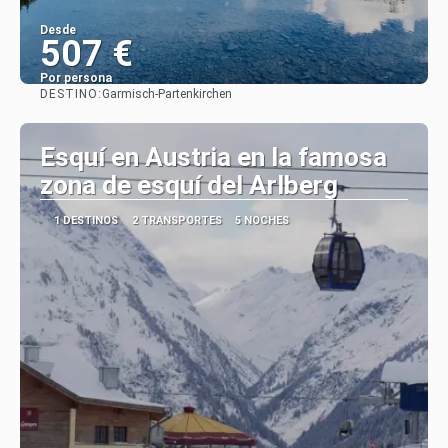
Desde
507 €
Por persona
DESTINO:
Garmisch-Partenkirchen
Ver
Esquí en Austria en la famosa
zona de esquí del Arlberg
1 DESTINOS
2 TRANSPORTES
5 NOCHES