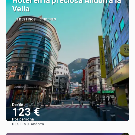
Hotel en la preciosa Andorra la
Vella
1 DESTINOS
3 NOCHES
Desde
123 €
Por persona
DESTINO:
Andorra
Ver