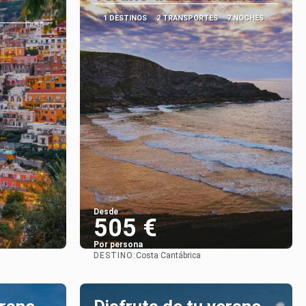
1 DESTINOS
2 TRANSPORTES
7 NOCHES
Desde
505 €
Por persona
DESTINO:
Costa Cantábrica
Ver