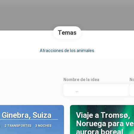
Temas
Atracciones de los animales
Nombre de la idea
No
a Ginebra, Suiza
Viaje a Tromsø,
Noruega para ver
S
2 TRANSPORTES
3 NOCHES
aurora boreal