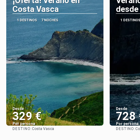
¡Oferta! Verano en
Veran
Costa Vasca
desde
1 DESTINOS
7 NOCHES
1 DESTINO
Desde
Desde
329 €
728 
Por persona
Por persona
DESTINO:
DESTINO:
Costa Vasca
Co
Ver