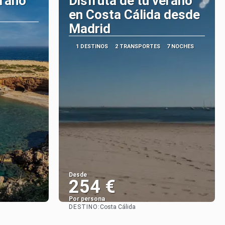
erano
Disfruta de tu verano
en Costa Cálida desde
Madrid
1 DESTINOS
2 TRANSPORTES
7 NOCHES
Desde
254 €
Por persona
DESTINO:
Costa Cálida
Ver