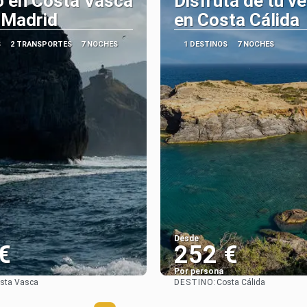
o en Costa Vasca
Disfruta de tu v
 Madrid
en Costa Cálida
S
2 TRANSPORTES
7 NOCHES
1 DESTINOS
7 NOCHES
Desde
€
252 €
Por persona
DESTINO:
sta Vasca
Costa Cálida
Ver
Ver