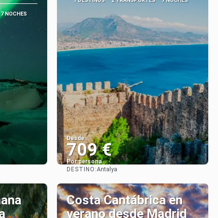
1 DESTINOS
2 TRANSPORTES
7 NOCHES
7 NOCHES
Desde
709 €
Por persona
DESTINO:
Antalya
Ver
mana
Costa Cantábrica en
a
verano desde Madrid