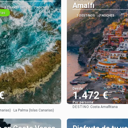
Amalfi
S
3 TRANSPORTES
7 NOCHES
rias
1 DESTINOS
7 NOCHES
Desde
€
1.472 €
Por persona
DESTINO:
Costa Amalfitana
Ver
Ver
anarias) · La Palma (Islas Canarias)