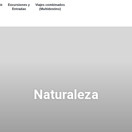
de
Excursiones y
Viajes combinados
Entradas
(Multidestino)
Naturaleza