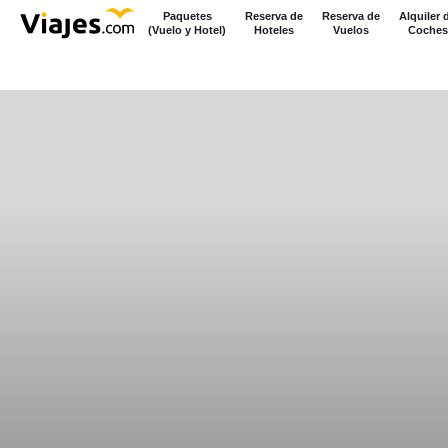
Paquetes
Reserva de
Reserva de
Alquiler 
(Vuelo y Hotel)
Hoteles
Vuelos
Coches