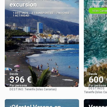
excursion
2 DESTINO
Islas Cana
1 DESTINOS
2 TRANSPORTES
7 NOCHES
1 ACTIVIDAD
Desde
Desde
396 €
600 
Por persona
Por persona
DESTINOS
DESTINO:
Tenerife (Islas Canarias)
Ver
Tenerife (Islas C