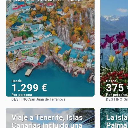
1 DESTINOS
2 TRANSPORTES
7 NOCHES
Desde
Desde
1.299 €
375 
Por persona
Por persona
DESTINO:
DESTINO:
San Juan de Terranova
Gi
Ver
Viaje a Tenerife, Islas
La isl
Canarias incluido una
Palma