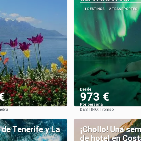
1 DESTINOS
2 TRANSPORTES
Desde
€
973 €
Por persona
DESTINO:
nebra
Tromso
Ver
Ver
a de Tenerife y La
¡Chollo! Una se
de hotel en Cost