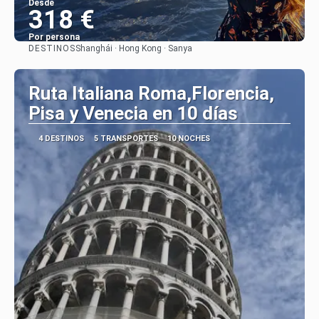
Desde
318 €
Por persona
DESTINOS
Shanghái · Hong Kong · Sanya
Ver
Ruta Italiana Roma,Florencia,
Pisa y Venecia en 10 días
4 DESTINOS
5 TRANSPORTES
10 NOCHES