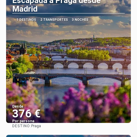
Escapada a Praga desde
Madrid
1 DESTINOS
2 TRANSPORTES
3 NOCHES
Desde
376 €
Por persona
DESTINO:
Praga
Ver