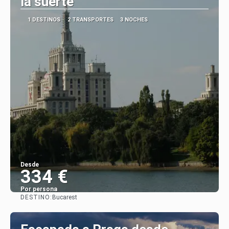
la suerte
1 DESTINOS
2 TRANSPORTES
3 NOCHES
Desde
334 €
Por persona
DESTINO:
Bucarest
Ver