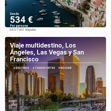
Desde
534 €
Por persona
DESTINO:
Nápoles
Ver
Viaje multidestino, Los
Ángeles, Las Vegas y San
Francisco
3 DESTINOS
4 TRANSPORTES
9 NOCHES