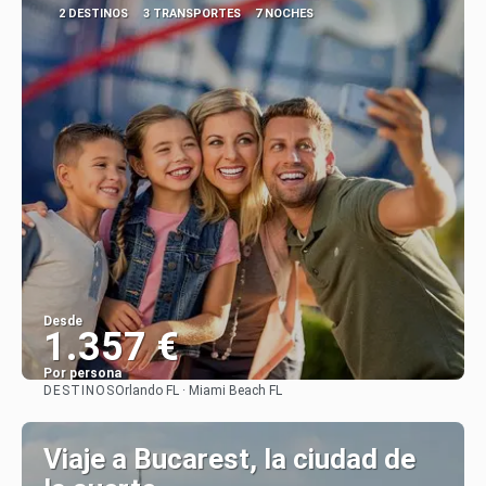
2 DESTINOS
3 TRANSPORTES
7 NOCHES
Desde
1.357 €
Por persona
DESTINOS
Orlando FL · Miami Beach FL
Ver
Viaje a Bucarest, la ciudad de