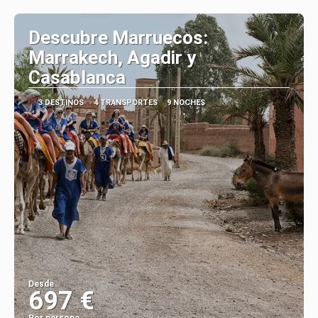
Ver
Descubre Marruecos:
Marrakech, Agadir y
Casablanca
3 DESTINOS
4 TRANSPORTES
9 NOCHES
Desde
697 €