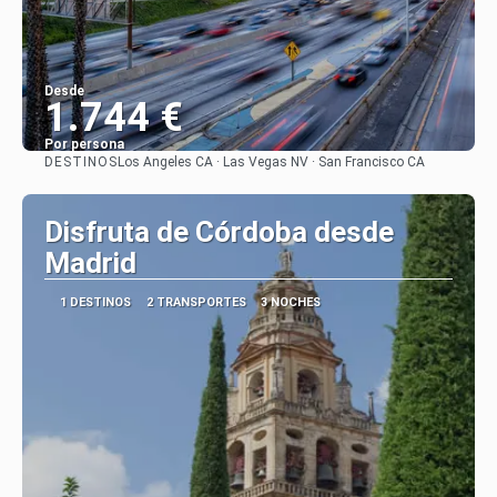
Desde
1.744 €
Por persona
DESTINOS
Los Angeles CA · Las Vegas NV · San Francisco CA
Ver
Disfruta de Córdoba desde
Madrid
1 DESTINOS
2 TRANSPORTES
3 NOCHES