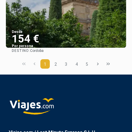
Desde
154 €
Por persona
DESTINO:
Cordoba
Ver
1
2
3
4
5