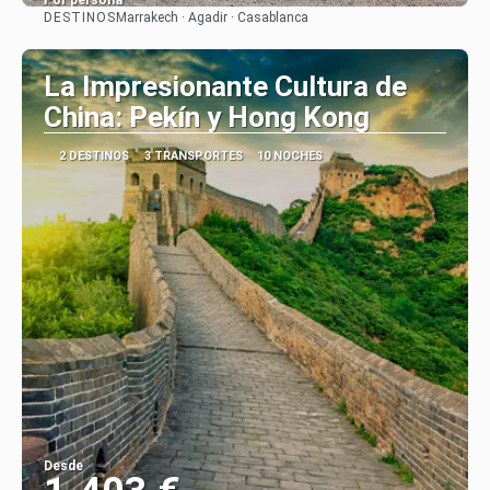
Por persona
DESTINOS
Marrakech · Agadir · Casablanca
Ver
La Impresionante Cultura de
China: Pekín y Hong Kong
2 DESTINOS
3 TRANSPORTES
10 NOCHES
Desde