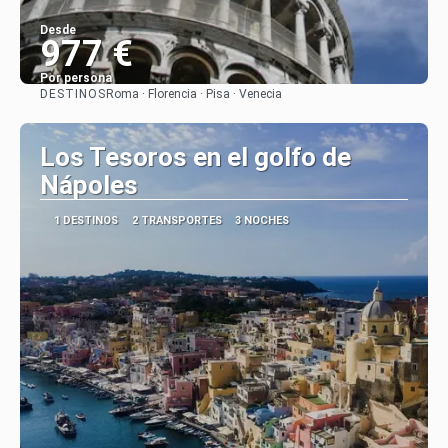
Desde
977 €
Por persona
DESTINOS
Roma · Florencia · Pisa · Venecia
Ver
Los Tesoros en el golfo de
Nápoles
1 DESTINOS
2 TRANSPORTES
3 NOCHES