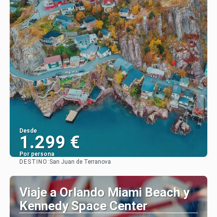
Desde
1.299 €
Por persona
DESTINO:
San Juan de Terranova
Ver
Viaje a Orlando Miami Beach y
Kennedy Space Center