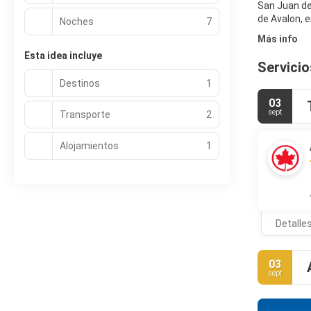
San Juan de 
de Avalon, e
Noches
7
Más info
Esta idea incluye
Servicio
Destinos
1
03
sept
Transporte
2
Alojamientos
1
Detalle
03
sept