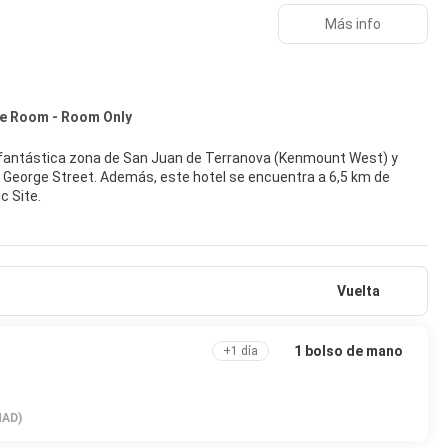
Más info
le Room - Room Only
a fantástica zona de San Juan de Terranova (Kenmount West) y
 encuentra a 6,5 km de
c Site.
i gratis, un vestíbulo con chimenea o un salón de eventos.
rífico y televisión de pantalla plana. Para los momentos de ocio,
Vuelta
atis. El baño privado está provisto de artículos de higiene personal
itorio y teléfono.
bebida favorita en el bar o lounge.
1 bolso de mano
+1 día
sposición. Este hotel pone a tu disposición 6 salas de reuniones
disponible.
MAD)