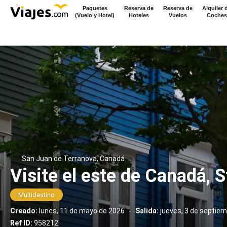
Paquetes
Reserva de
Reserva de
Alquiler 
(Vuelo y Hotel)
Hoteles
Vuelos
Coches
San Juan de Terranova, Canadá
Visite el este de Canadá, S
Multidestino
Creado:
lunes, 11 de mayo de 2026
-
Salida:
jueves, 3 de septie
Ref ID:
958212