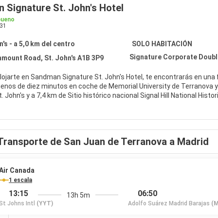
 Signature St. John's Hotel
bueno
31
n's - a 5,0 km del centro
SOLO HABITACIÓN
Signature Corporate Doub
nmount Road, St. John's A1B 3P9
alojarte en Sandman Signature St. John's Hotel, te encontrarás en un
de diez minutos en coche de Memorial University de Terranova y George Street. Además, este hotel se
. John's y a 7,4 km de Sitio histórico nacional Signal Hill National Histori
os prácticos servicios que se te ofrecen, como conexión a Internet wif
como en tu propia casa en cualquiera de las 199 habitaciones con frigo
Transporte de San Juan de Terranova a Madrid
elevisor con canales por cable y conexión a Internet por cable y wifi gr
secadores de pelo. Entre las comodidades, se incluyen caja fuerte, escr
 Moxies, uno de los 2 restaurantes de este hotel. Apaga la sed con tu 
Air Canada
1 escala
xión a Internet por cable gratis, check-out exprés y tintorería a tu di
13:15
06:50
13h 5m
rar todo tipo de eventos. Hay un aparcamiento sin asistencia gratuito 
St Johns Intl
(YYT)
Adolfo Suárez Madrid Barajas
(