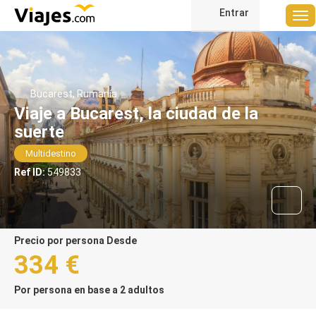
Entrar
Bucarest, Rumanía
Viaje a Bucarest, la ciudad de la
suerte
Multidestino
Ref ID:
549833
precio por persona Desde
334 €
Por persona en base a 2 adultos