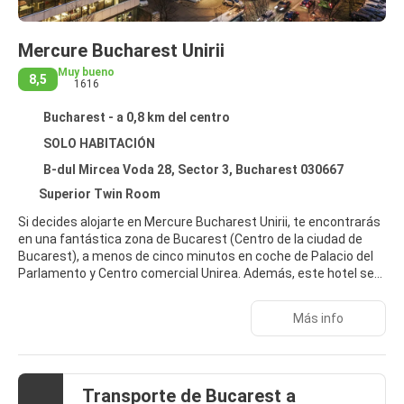
Mercure Bucharest Unirii
Muy bueno
8,5
1616
Bucharest - a 0,8 km del centro
SOLO HABITACIÓN
B-dul Mircea Voda 28, Sector 3, Bucharest 030667
Superior Twin Room
Si decides alojarte en Mercure Bucharest Unirii, te encontrarás
en una fantástica zona de Bucarest (Centro de la ciudad de
Bucarest), a menos de cinco minutos en coche de Palacio del
Parlamento y Centro comercial Unirea. Además, este hotel se
encuentra a 22,4 km de Spa Therme Bucharest y a 0,8 km de
Tienda de Lujo Cocor.
Más info
Aprovecha los prácticos servicios que se te ofrecen, como
conexión a Internet wifi gratis, servicios de conserjería o una
televisión en la zona común. Recorre rápida y cómodamente
Transporte de Bucarest a
las principales atracciones de la zona gracias al servicio de