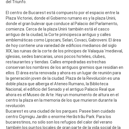
del Triunfo.
El centro de Bucarest está compuesto por el espacio entre la
Plaza Victoriei, donde el Gobierno rumano es y la plaza Unirii,
donde el gran bulevar que conduce al Palacio del Parlamento,
comienza. Cerca de la plaza Unirii también está el casco
antiguo de la ciudad, la Corte principesca antiguo y calles
emblemáticas como Lipscani, Selari, Covaci, Gabroveni. El área
de hoy contiene una variedad de edificios medianos del siglo
XIX, las ruinas de la corte de los príncipes de Valaquia 'medieval,
iglesias, sedes bancarias, unos pocos hoteles, clubes,
restaurantes y tiendas. Calles empedradas estrechas
conservan los nombres de los antiguos gremios que residían en
ellos. El área esta renovada y ahora es un lugar de reunión para
la generación joven de la ciudad. Plaza de la Revolución es una
doble plaza que alberga el Ateneo Rumano, la Biblioteca
Nacional, el edificio del Senado y el antiguo Palacio Real que
ahora es el Museo de Arte. Hay un monumento de altura en el
centro la plaza en la memoria de los que murieron durante la
revolución.
Bucarest es una ciudad de los parques. Pasee bien cuidado
centro Cişmigiu Jardín o enorme Herăstrău Park. Para los
bucarestinos, no sólo son los refugios del calor del verano
también los puntos locales de gran parte de la vida social de la