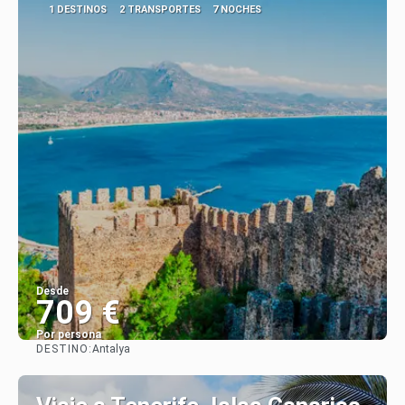
1 DESTINOS
2 TRANSPORTES
7 NOCHES
Desde
709 €
Por persona
DESTINO:
Antalya
Ver