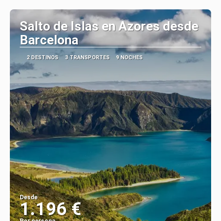
Ver
Salto de Islas en Azores desde
Barcelona
2 DESTINOS
3 TRANSPORTES
9 NOCHES
Desde
1.196 €