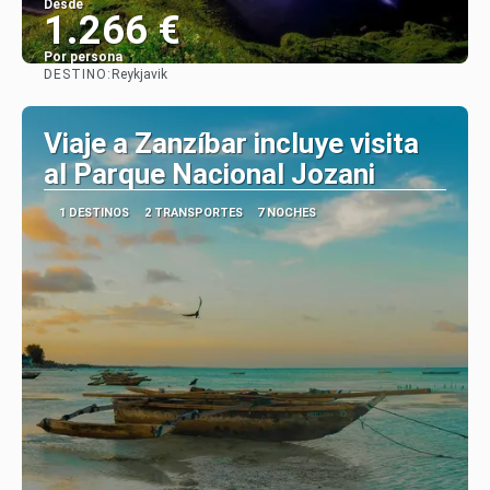
Desde
1.266 €
Por persona
DESTINO:
Reykjavik
Ver
Viaje a Zanzíbar incluye visita
al Parque Nacional Jozani
1 DESTINOS
2 TRANSPORTES
7 NOCHES