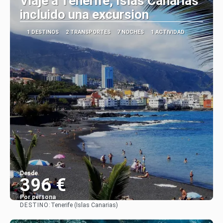
Viaje a Tenerife, Islas Canarias
incluido una excursion
1 DESTINOS
2 TRANSPORTES
7 NOCHES
1 ACTIVIDAD
Desde
396 €
Por persona
DESTINO:
Tenerife (Islas Canarias)
Ver