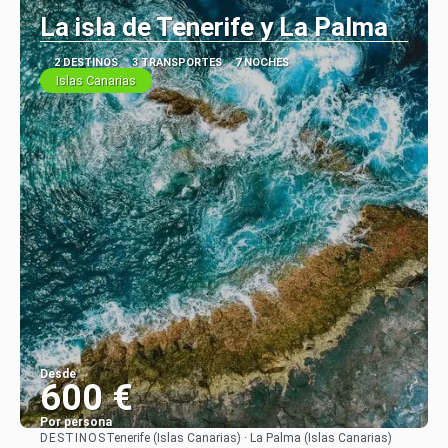
La isla de Tenerife y La Palma
2 DESTINOS
3 TRANSPORTES
7 NOCHES
Islas Canarias
Desde
600 €
Por persona
DESTINOS
Tenerife (Islas Canarias) · La Palma (Islas Canarias)