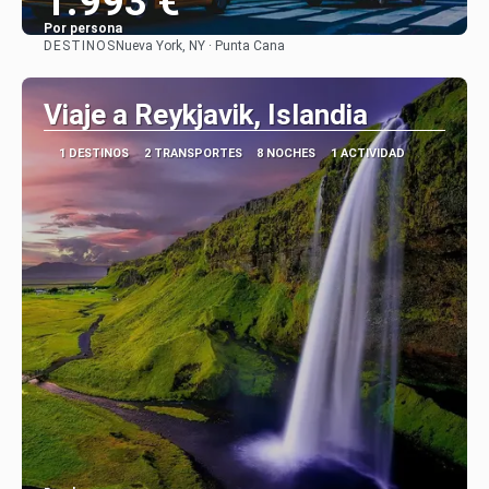
1.993 €
Por persona
DESTINOS
Nueva York, NY · Punta Cana
Ver
Viaje a Reykjavik, Islandia
1 DESTINOS
2 TRANSPORTES
8 NOCHES
1 ACTIVIDAD