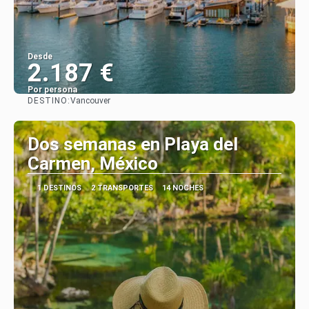
Desde
2.187 €
Por persona
DESTINO:
Vancouver
Ver
Dos semanas en Playa del
Carmen, México
1 DESTINOS
2 TRANSPORTES
14 NOCHES