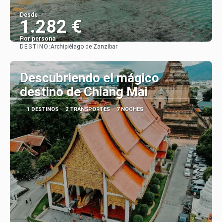
Desde
1.282 €
Por persona
DESTINO:
Archipiélago de Zanzíbar
Ver
Descubriendo el mágico
destino de Chiang Mai
1 DESTINOS
2 TRANSPORTES
7 NOCHES