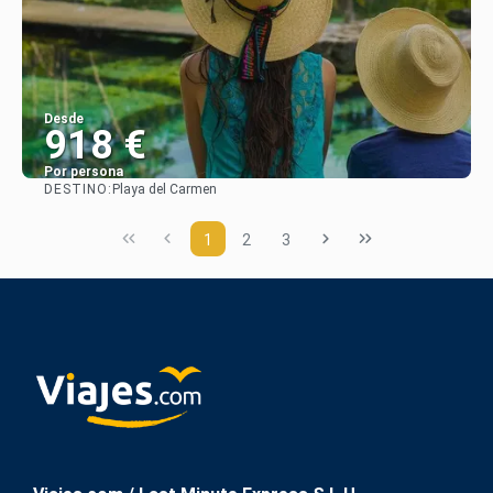
Desde
918 €
Por persona
DESTINO:
Playa del Carmen
Ver
1
2
3