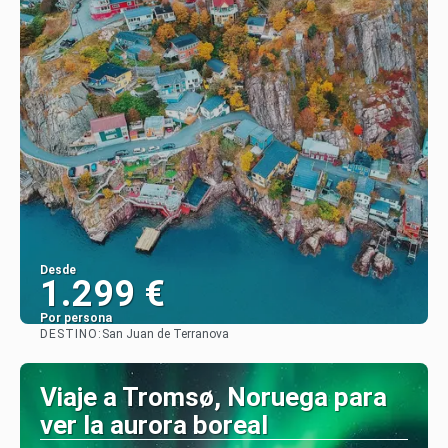
Desde
1.299 €
Por persona
DESTINO:
San Juan de Terranova
Ver
Viaje a Tromsø, Noruega para
ver la aurora boreal