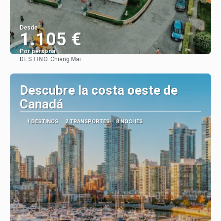
Desde
1.105 €
Por persona
DESTINO:
Chiang Mai
Ver
Descubre la costa oeste de
Canadá
1 DESTINOS
2 TRANSPORTES
8 NOCHES