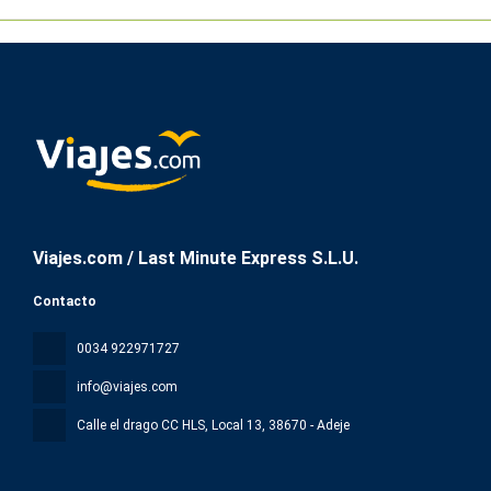
Tendrás un centro de negocios, check-out exprés y tintorería a
tu disposición. Las instalaciones para eventos de este hotel
incluyen centro de conferencias y salas de reuniones.
Viajes.com / Last Minute Express S.L.U.
Contacto
0034 922971727
info@viajes.com
Calle el drago CC HLS, Local 13
, 38670 - Adeje