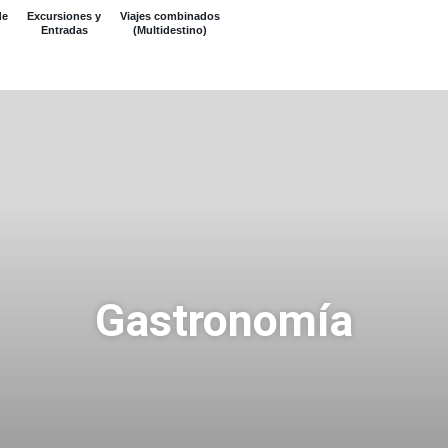
de
Excursiones y
Viajes combinados
Entradas
(Multidestino)
Gastronomía