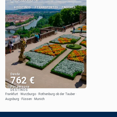
6 DESTINOS
2 TRANSPORTES
7 NOCHES
Desde
762 €
Por persona
DESTINOS
Ver
Frankfurt · Wurzburgo · Rothenburg ob der Tauber ·
Augsburg · Füssen · Munich