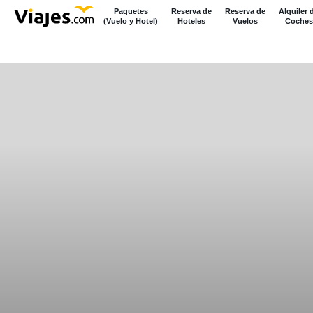
Paquetes
Reserva de
Reserva de
Alquiler 
(Vuelo y Hotel)
Hoteles
Vuelos
Coches