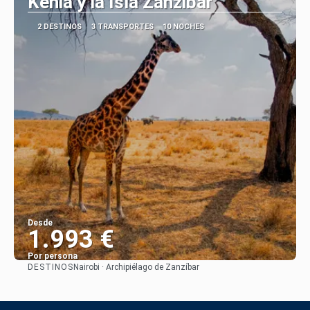
Kenia y la Isla Zanzibar
2 DESTINOS
3 TRANSPORTES
10 NOCHES
Desde
1.993 €
Por persona
DESTINOS
Nairobi · Archipiélago de Zanzíbar
Ver