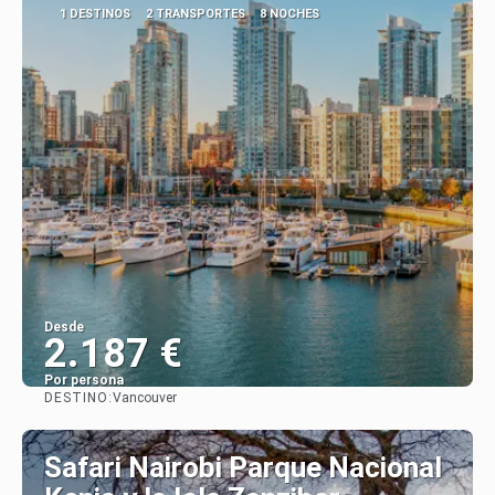
1 DESTINOS
2 TRANSPORTES
8 NOCHES
Desde
2.187 €
Por persona
DESTINO:
Vancouver
Ver
Safari Nairobi Parque Nacional