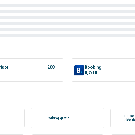
visor
208
Booking
8,7/10
Estaci
Parking gratis
eléctr