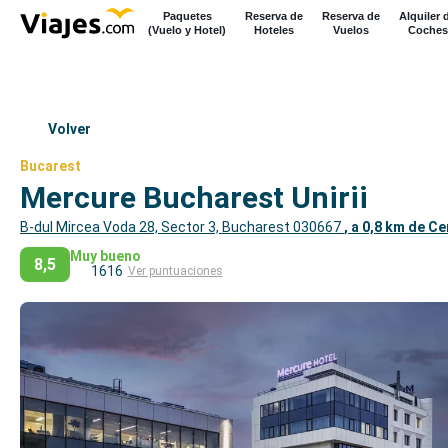
Paquetes
Reserva de
Reserva de
Alquiler 
(Vuelo y Hotel)
Hoteles
Vuelos
Coches
Volver
Bucarest
Mercure Bucharest Unirii
B-dul Mircea Voda 28, Sector 3, Bucharest 030667
, a 0,8 km de C
Muy bueno
8,5
1616
Ver puntuaciones