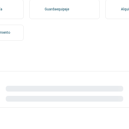
ía
Guardaequipaje
Alqui
amiento