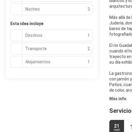
blancos y s
arquitectur
Noches
3
Más allá de 
Judería, do
Esta idea incluye
bares de ta
fotografiad
Destinos
1
El río Guad
Transporte
2
cuando el h
trayecto en
Alojamientos
1
su día exhib
La gastrono
con jamón y 
Patios, cuan
de color, ar
Más info
Servicio
21
sept