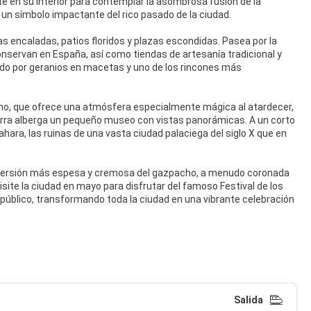
te en su interior para contemplar la asombrosa fusión de la
 un símbolo impactante del rico pasado de la ciudad.
las encaladas, patios floridos y plazas escondidas. Pasea por la
nservan en España, así como tiendas de artesanía tradicional y
cado por geranios en macetas y uno de los rincones más
mano, que ofrece una atmósfera especialmente mágica al atardecer,
lahorra alberga un pequeño museo con vistas panorámicas. A un corto
ara, las ruinas de una vasta ciudad palaciega del siglo X que en
na versión más espesa y cremosa del gazpacho, a menudo coronada
 Visite la ciudad en mayo para disfrutar del famoso Festival de los
l público, transformando toda la ciudad en una vibrante celebración
Salida