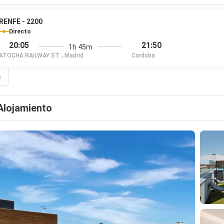
RENFE - 2200
Directo
20:05
21:50
1h 45m
ATOCHA RAILWAY ST. , Madrid
Cordoba
s
Alojamiento