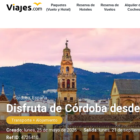
Paquetes
Reserva de
Reserva de
Alquiler 
(Vuelo y Hotel)
Hoteles
Vuelos
Coches
Cordoba, España
Disfruta de Córdoba desd
Transporte + Alojamiento
Creado:
lunes, 25 de mayo de 2026
-
Salida:
lunes, 21 de septie
Ref ID:
4726410