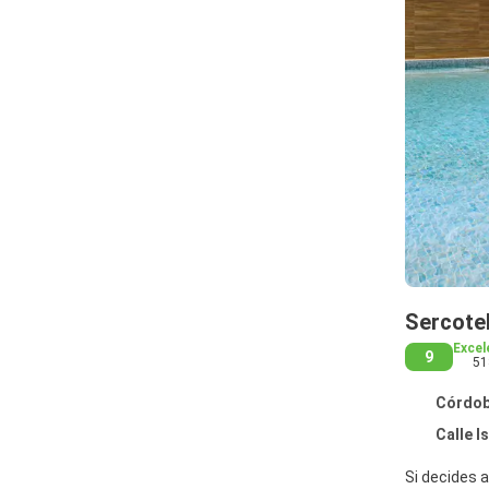
Sercote
Excel
9
51
Córdoba
Calle I
Si decides 