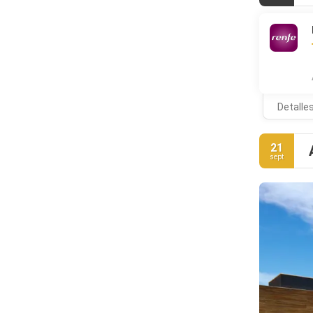
Detalle
21
sept