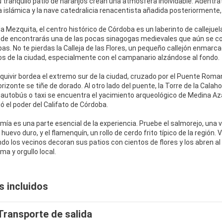
u tranquilo patio de naranjos crean una atmósfera inolvidable. Adéntra
a islámica y la nave catedralicia renacentista añadida posteriormente,
la Mezquita, el centro histórico de Córdoba es un laberinto de callejue
nde encontrarás una de las pocas sinagogas medievales que aún se co
pas. No te pierdas la Calleja de las Flores, un pequeño callejón enmar
os de la ciudad, especialmente con el campanario alzándose al fondo.
alquivir bordea el extremo sur de la ciudad, cruzado por el Puente Ro
orizonte se tiñe de dorado. Al otro lado del puente, la Torre de la Ca
 autobús o taxi se encuentra el yacimiento arqueológico de Medina Azah
ió el poder del Califato de Córdoba.
mía es una parte esencial de la experiencia. Pruebe el salmorejo, u
huevo duro, y el flamenquín, un rollo de cerdo frito típico de la región.
do los vecinos decoran sus patios con cientos de flores y los abren a
oma y orgullo local.
s incluidos
Transporte de salida