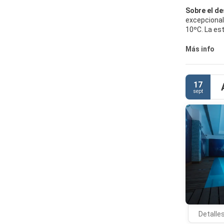
Sobre el de
excepcional
10ºC. La est
invierno y e
Más info
17
sept
Detalle