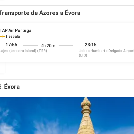
Transporte de Azores a Évora
TAP Air Portugal
1 escala
17:55
23:15
4h 20m
Lajes (terceira Island)
(TER)
Lisboa Humberto Delgado Airpor
(LIS)
s
3.
Évora