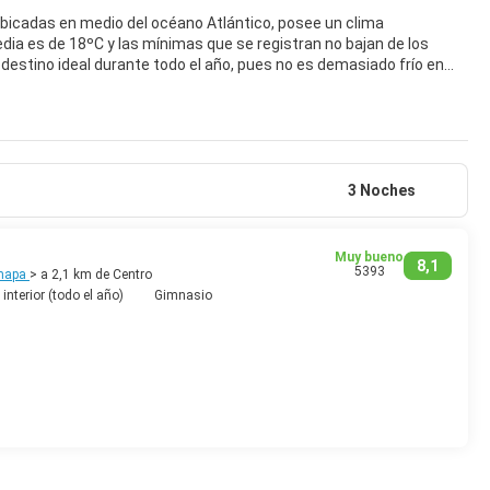
 ubicadas en medio del océano Atlántico, posee un clima
ia es de 18ºC y las mínimas que se registran no bajan de los
 destino ideal durante todo el año, pues no es demasiado frío en
3 Noches
Muy bueno
8,1
5393
 mapa
> a 2,1 km de Centro
 interior (todo el año)
Gimnasio