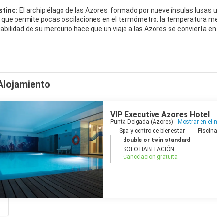
stino:
El archipiélago de las Azores, formado por nueve ínsulas lusas
 que permite pocas oscilaciones en el termómetro: la temperatura med
abilidad de su mercurio hace que un viaje a las Azores se convierta en
n verano es posible pasear sin sofocantes golpes de calor.
Alojamiento
VIP Executive Azores Hotel
Punta Delgada (Azores) -
Mostrar en el
Spa y centro de bienestar
Piscina
double or twin standard
SOLO HABITACIÓN
Cancelacion gratuita
s