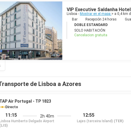
linas, presenta calles empinadas y callejones pintorescos. En el lado 
e Lisboa, con una extensión de 10 kilómetros, es uno de más grandes d
VIP Executive Saldanha Hotel
n para varios cruceros y es, actualmente, el puerto más activo en la c
Lisboa -
Mostrar en el mapa
> a 0,4 km 
ctitud ambiciosa, casando lo histórico con lo moderno, lo tradicional 
Bar
Recepción 24 horas
Gua
al fado en pequeños restaurantes de la ciudad. En el barrio de Bairro 
DOBLE ESTANDARD
el jazz, reggae y música electrónica llenando el aire hasta el amanece
SOLO HABITACIÓN
 espacios antiguos, ya sea en los muelles o escondido en mansiones d
Cancelacion gratuita
 y animada, con alternativas para todos los gustos, sobre todo en l
s están repletos de gente.
s
Transporte de Lisboa a Azores
TAP Air Portugal - TP 1823
Directo
11:15
12:55
2h 40m
Lisboa Humberto Delgado Airport
Lajes (terceira Island)
(TER)
(LIS)