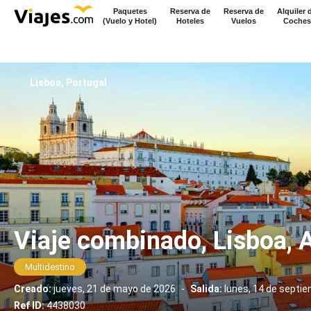
Paquetes
Reserva de
Reserva de
Alquiler 
(Vuelo y Hotel)
Hoteles
Vuelos
Coches
Lisboa, Portugal
Viaje combinado, Lisboa, 
Multidestino
Creado:
jueves, 21 de mayo de 2026
-
Salida:
lunes, 14 de septi
Ref ID:
4438030