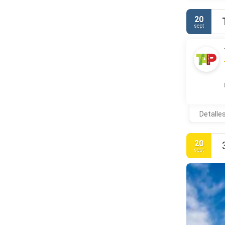
20
sept
Detalle
20
sept