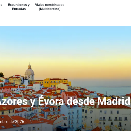
de
Excursiones y
Viajes combinados
Entradas
(Multidestino)
Azores y Évora desde Madrid
embre de 2026