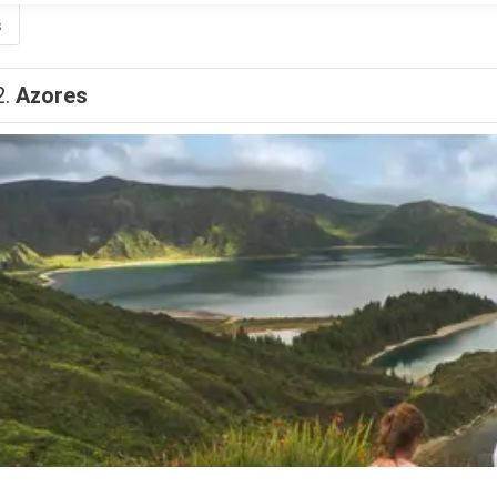
s
2.
Azores