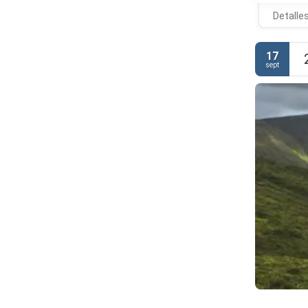
Detalle
17
sept