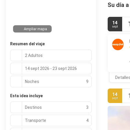
Su día a
14
sept
Ampliar mapa
Resumen del viaje
2 Adultos
14 sept 2026 - 23 sept 2026
Detalle
Noches
9
14
Esta idea incluye
sept
Destinos
3
Transporte
4