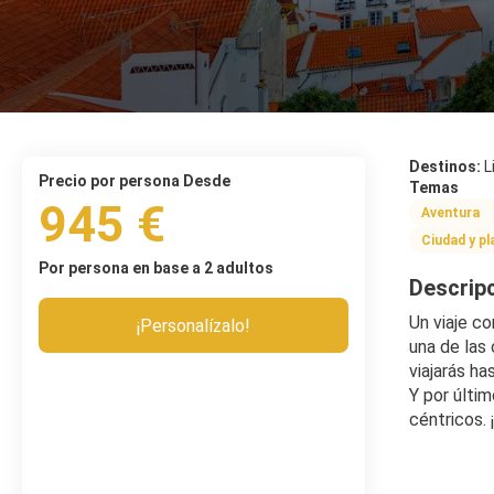
Destinos:
L
precio por persona Desde
Temas
945 €
Aventura
Ciudad y pl
Por persona en base a 2 adultos
Descrip
Un viaje c
¡Personalízalo!
una de las
viajarás ha
Y por últim
céntricos. 