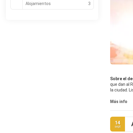
Alojamientos
3
Sobre el de
que dan al 
la ciudad. L
gran puerto
ciudad ha e
Más info
Brasil a la 
ciudad fue 
Premios de 
14
distrito de 
sept
reconstruid