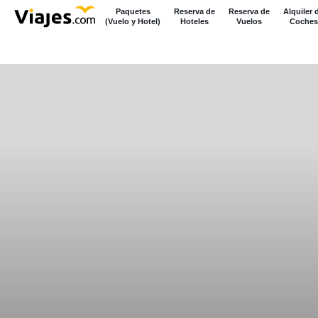
Paquetes
Reserva de
Reserva de
Alquiler 
(Vuelo y Hotel)
Hoteles
Vuelos
Coches