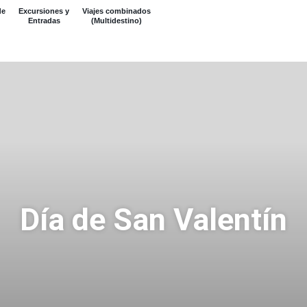
de
Excursiones y
Viajes combinados
Entradas
(Multidestino)
Día de San Valentín