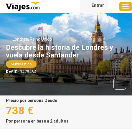
Entrar
Londres, Reino Unido
Descubre la historia de Londres y
vuela desde Santander
Multidestino
Ref ID:
3478464
precio por persona Desde
738 €
Por persona en base a 2 adultos