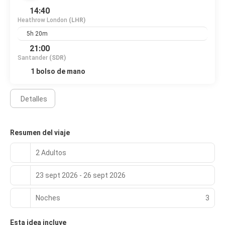
de 07:00 a 12:00 con un coste adicional.
14:40
Heathrow London
(LHR)
Tendrás tintorería, un servicio de recepción las 24 horas y
consigna de equipaje a tu disposición.
5h 20m
21:00
Santander
(SDR)
1 bolso de mano
Detalles
Resumen del viaje
2 Adultos
23 sept 2026 - 26 sept 2026
Noches
3
Esta idea incluye