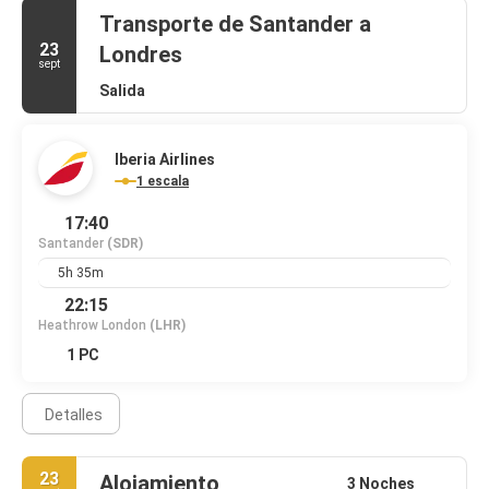
Transporte de Santander a
23
Londres
sept
Salida
Iberia Airlines
1 escala
17:40
Santander
(SDR)
5h 35m
22:15
Heathrow London
(LHR)
1 PC
Detalles
23
Alojamiento
3 Noches