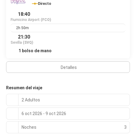
se incluyen caja fuerte, escritorio y teléfono.
Directo
18:40
Se ofrece un desayuno bufé todos los días de 07:00 a 10:00 con
un coste adicional.
Fiumicino Airport
(FCO)
2h 50m
Tendrás check-out exprés, un servicio de recepción las 24
21:30
horas y consigna de equipaje a tu disposición. Se ofrece
servicio de transporte al aeropuerto (ida y vuelta) de pago
Sevilla
(SVQ)
disponible 24 horas.
1 bolso de mano
Detalles
Resumen del viaje
2 Adultos
6 oct 2026 - 9 oct 2026
Noches
3