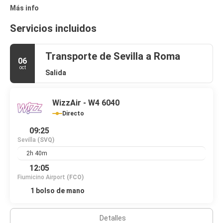
Más info
Servicios incluidos
Transporte de Sevilla a Roma
06
oct
Salida
WizzAir - W4 6040
Directo
09:25
Sevilla
(SVQ)
2h 40m
12:05
Fiumicino Airport
(FCO)
1 bolso de mano
Detalles