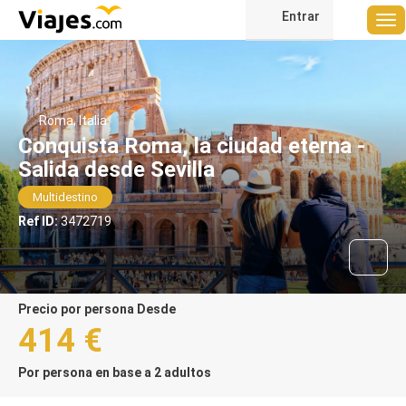
Entrar
Roma, Italia
Conquista Roma, la ciudad eterna -
Salida desde Sevilla
Multidestino
Ref ID:
3472719
precio por persona Desde
414 €
Por persona en base a 2 adultos