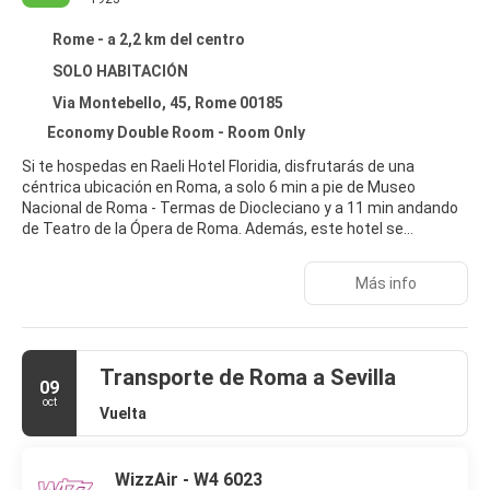
Rome - a 2,2 km del centro
SOLO HABITACIÓN
Via Montebello, 45, Rome 00185
Economy Double Room - Room Only
Si te hospedas en Raeli Hotel Floridia, disfrutarás de una
céntrica ubicación en Roma, a solo 6 min a pie de Museo
Nacional de Roma - Termas de Diocleciano y a 11 min andando
de Teatro de la Ópera de Roma. Además, este hotel se
encuentra a 1,8 km de Basílica de Santa María la Mayor y a
1,8 km de Palacio del Quirinal.
Más info
Aprovecha los prácticos servicios que se te ofrecen, como
conexión a Internet wifi gratis o una máquina expendedora.
Transporte de Roma a Sevilla
Te sentirás como en tu propia casa en cualquiera de las 42
09
habitaciones con aire acondicionado, frigorífico y televisión de
oct
Vuelta
pantalla plana. La conexión wifi gratis te mantendrá en
contacto con los tuyos. Además, podrás disfrutar de canales
digitales. El baño privado con ducha está provisto de artículos
de higiene personal gratuitos y bidés. Entre las comodidades,
WizzAir - W4 6023