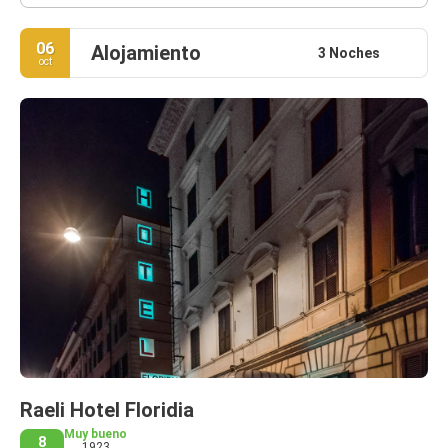
06
Alojamiento
3 Noches
oct
Raeli Hotel Floridia
Muy bueno
8
1923