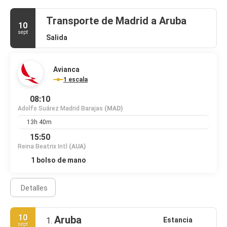
Transporte de Madrid a Aruba
10
sept
Salida
Avianca
1 escala
08:10
Adolfo Suárez Madrid Barajas
(MAD)
13h 40m
15:50
Reina Beatrix Intl
(AUA)
1 bolso de mano
Detalles
10
Aruba
Estancia
1.
sept