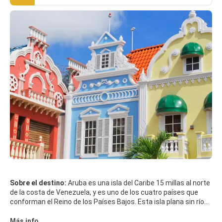
Sobre el destino:
Aruba es una isla del Caribe 15 millas al norte
de la costa de Venezuela, y es uno de los cuatro países que
conforman el Reino de los Países Bajos. Esta isla plana sin ríos
es famosa por sus playas de arena blanca y un clima tropical
moderado por los vientos alisios constantes del océano
Más info