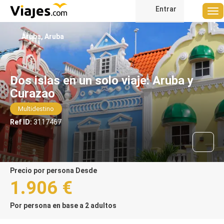
Entrar
Aruba, Aruba
Dos islas en un solo viaje: Aruba y
Curazao
Multidestino
Ref ID:
3117467
precio por persona Desde
1.906 €
Por persona en base a 2 adultos