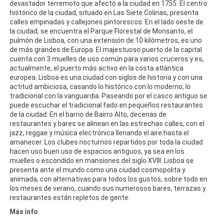
devastador terremoto que afectó a la ciudad en 1755. El centro
histórico de la ciudad, situado en Las Siete Colinas, presenta
calles empinadas y callejones pintorescos. En el lado oeste de
la ciudad, se encuentra el Parque Florestal de Monsanto, el
pulmón de Lisboa, con una extensión de 10 kilómetros, es uno
de más grandes de Europa. El majestuoso puerto de la capital
cuenta con 3 muelles de uso común para varios cruceros y es,
actualmente, el puerto más activo en la costa atlántica
europea. Lisboa es una ciudad con siglos de historia y con una
actitud ambiciosa, casando lo histórico con lo moderno, lo
tradicional con la vanguardia. Paseando por el casco antiguo se
puede escuchar el tradicional fado en pequeños restaurantes
de la ciudad. En el barrio de Bairro Alto, decenas de
restaurantes y bares se alinean en las estrechas calles, con el
jazz, reggae y música electrónica llenando el aire hasta el
amanecer. Los clubes nocturnos repartidos por toda la ciudad
hacen uso buen uso de espacios antiguos, ya sea en los
muelles o escondido en mansiones del siglo XVIII. Lisboa se
presenta ante el mundo como una ciudad cosmopolita y
animada, con alternativas para todos los gustos, sobre todo en
los meses de verano, cuando sus numerosos bares, terrazas y
restaurantes están repletos de gente.
Más info