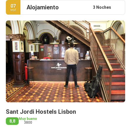
07
Alojamiento
3 Noches
sept
Sant Jordi Hostels Lisbon
Muy bueno
8,8
3800