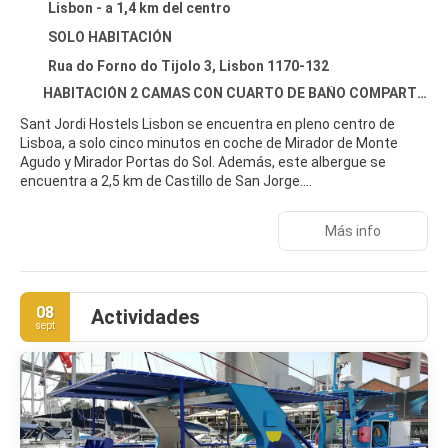
Lisbon - a 1,4 km del centro
SOLO HABITACIÓN
Rua do Forno do Tijolo 3, Lisbon 1170-132
HABITACIÓN 2 CAMAS CON CUARTO DE BAÑO COMPARTIDO
Sant Jordi Hostels Lisbon se encuentra en pleno centro de
Lisboa, a solo cinco minutos en coche de Mirador de Monte
Agudo y Mirador Portas do Sol. Además, este albergue se
encuentra a 2,5 km de Castillo de San Jorge.
Con jardín donde descansar y comodidades como conexión a
Más info
Internet wifi gratis y una tienda de recuerdos, ¡no te faltará de
nada! Encontrarás además una televisión en la zona común,
una zona de pícnic y una zona para barbacoas.
08
Actividades
Te sentirás como en tu propia casa en cualquiera de las 23
sept
habitaciones con frigorífico y microondas. Descansa como
nunca en una cama con edredón de plumas y ropa de cama de
alta calidad. Aprovecha la cocina compartida para preparar tus
propias comidas. Mantén el contacto con los tuyos gracias a la
la conexión wifi gratis.
Apaga la sed con tu bebida favorita en el bar o lounge. Se