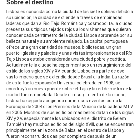
Sobre el destino
Lisboa es conocida como la ciudad de las siete colinas debido a
su ubicación, la ciudad se extiende a través de empinadas
laderas que dan al Río Tajo. Romántica y cosmopolita, la ciudad
presenta sus típicos tejados rojos a los visitantes que quieran
conocer cada centímetro de la ciudad. Lisboa sorprende por su
belleza natural y su ambiente relajado. La capital portuguesa
ofrece una gran cantidad de museos, bibliotecas, un gran
puerto, iglesias y palacios y unas vistas impresionantes del Río
Tajo Lisboa estaba considerada una ciudad pobre y caótica.
Actualmente la ciudad ha experimentado un resurgimiento del
estilo de los siglos XIV y XV, cuando Lisboa era parte de ese
vasto imperio que se extendía desde Brasil a la India. La razón
de esto fue la Exposición Universal celebrada en 1998, se
construyó un nuevo puente sobre el Tajo y la red de metro de la
ciudad fue remodelada. Desde el resurgimiento de la ciudad,
Lisboa ha seguido acogiendo numerosos eventos como la
Eurocopa de 2004 o los Premios de la Música de la cadena MTV
en 2005. Muchos de sus edificios más bellos datan de los siglos
XIV y XV, especialmente los ubicados en el distrito de Belem.
También hay muchos edificios del siglo XVIII, que se encuentran
principalmente en la zona de Baixa, en el centro de Lisboa y
fueron reconstruidos casi por completo después de un