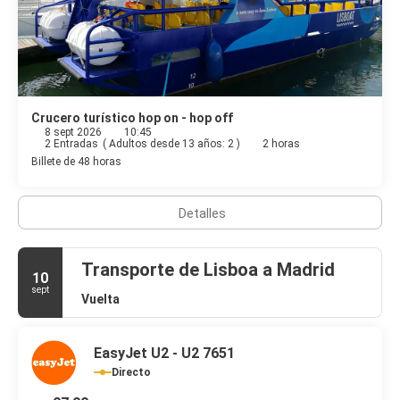
ofrece un desayuno continental todos los días de 08:30 a 10:30
con un coste adicional.
Tendrás tintorería, un servicio de recepción las 24 horas y
atención multilingüe a tu disposición.
Crucero turístico hop on - hop off
8 sept 2026
10:45
2 Entradas
(
Adultos desde 13 años: 2
)
2 horas
Billete de 48 horas
Detalles
Transporte de Lisboa a Madrid
10
sept
Vuelta
EasyJet U2 - U2 7651
Directo