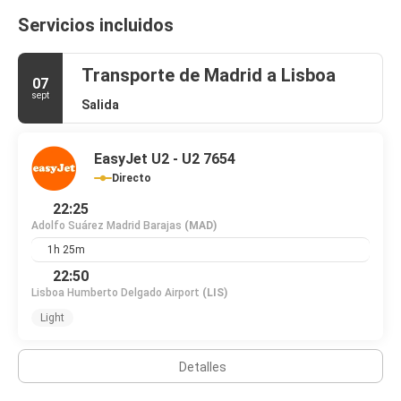
Servicios incluidos
Transporte de Madrid a Lisboa
07
sept
Salida
EasyJet U2 - U2 7654
Directo
22:25
Adolfo Suárez Madrid Barajas
(MAD)
1h 25m
22:50
Lisboa Humberto Delgado Airport
(LIS)
Light
Detalles