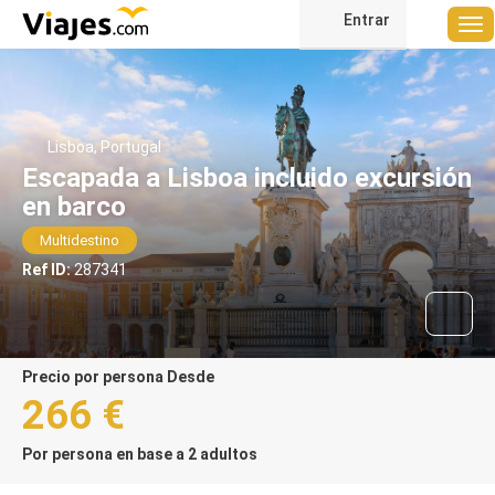
Entrar
Lisboa, Portugal
Escapada a Lisboa incluido excursión
en barco
Multidestino
Ref ID:
287341
precio por persona Desde
266 €
Por persona en base a 2 adultos