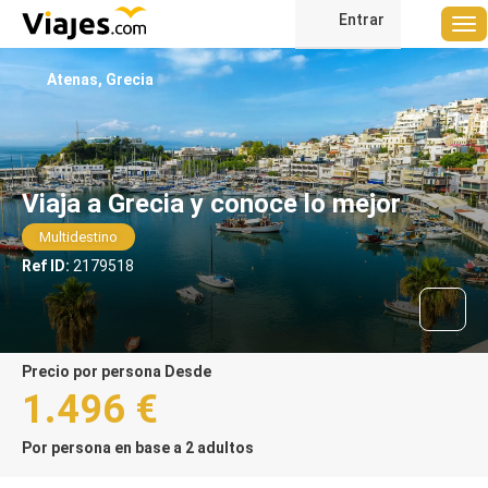
Entrar
Atenas, Grecia
Viaja a Grecia y conoce lo mejor
Multidestino
Ref ID:
2179518
precio por persona Desde
1.496 €
Por persona en base a 2 adultos