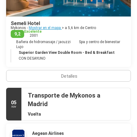
griega tradicional, que tiene un hermoso santuario. La isla es
seca y árida, pero hay algunas playas de arena fina, los dos más
conocidas son Paradise and Super Paradise, pero hay muchas
otras playas que se puede buscar por la isla. Desde el
Semeli Hotel
encantador puerto, se puede coger un barco a las playas o salir
Mykonos -
Mostrar en el mapa
> a 5,6 km de Centro
a Delos, y a viajar desde el presente hacia el pasado remoto, de
Excelente
9,2
2001
un conjunto de mitos a otro.
Bañera de hidromasaje / jacuzzi
Spa y centro de bienestar
Lujo
Superior Garden View Double Room - Bed & Breakfast
CON DESAYUNO
Detalles
Transporte de Mykonos a
05
Madrid
nov
Vuelta
Aegean Airlines