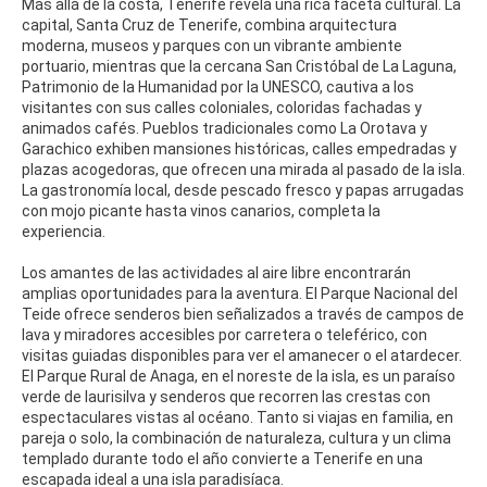
Más allá de la costa, Tenerife revela una rica faceta cultural. La
capital, Santa Cruz de Tenerife, combina arquitectura
moderna, museos y parques con un vibrante ambiente
portuario, mientras que la cercana San Cristóbal de La Laguna,
Patrimonio de la Humanidad por la UNESCO, cautiva a los
visitantes con sus calles coloniales, coloridas fachadas y
animados cafés. Pueblos tradicionales como La Orotava y
Garachico exhiben mansiones históricas, calles empedradas y
plazas acogedoras, que ofrecen una mirada al pasado de la isla.
La gastronomía local, desde pescado fresco y papas arrugadas
con mojo picante hasta vinos canarios, completa la
experiencia.
Los amantes de las actividades al aire libre encontrarán
amplias oportunidades para la aventura. El Parque Nacional del
Teide ofrece senderos bien señalizados a través de campos de
lava y miradores accesibles por carretera o teleférico, con
visitas guiadas disponibles para ver el amanecer o el atardecer.
El Parque Rural de Anaga, en el noreste de la isla, es un paraíso
verde de laurisilva y senderos que recorren las crestas con
espectaculares vistas al océano. Tanto si viajas en familia, en
pareja o solo, la combinación de naturaleza, cultura y un clima
templado durante todo el año convierte a Tenerife en una
escapada ideal a una isla paradisíaca.