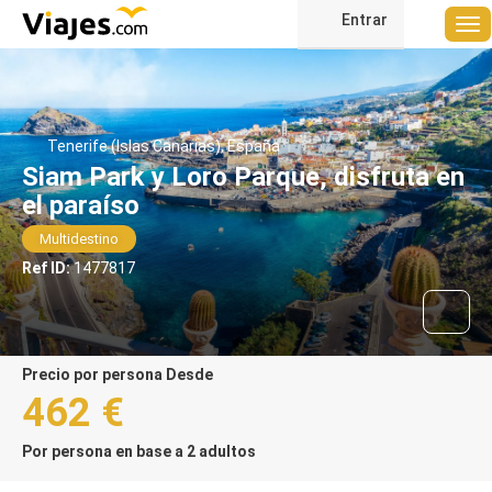
Entrar
Tenerife (Islas Canarias), España
Siam Park y Loro Parque, disfruta en
el paraíso
Multidestino
Ref ID:
1477817
precio por persona Desde
462 €
Por persona en base a 2 adultos