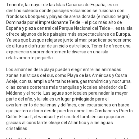
Tenerife, la mayor de las Islas Canarias de España, es un
destino soleado donde paisajes volcánicos se fusionan con
frondosos bosques y playas de arena dorada (e incluso negra).
Dominada por el impresionante Teide —el pico más alto de
España y pieza central del Parque Nacional del Teide—, esta isla
ofrece algunos de los paisajes más espectaculares de Europa.
Ya sea que busque relajarse junto al mar, practicar senderismo
de altura o disfrutar de un cielo estrellado, Tenerife ofrece una
experiencia sorprendentemente diversa en una isla
relativamente pequeña.
Los amantes de la playa pueden elegir entre las animadas
zonas turísticas del sur, como Playa de las Américas y Costa
Adeje, con su amplia oferta hotelera, gastronómica y nocturna,
o las zonas costeras más tranquilas y locales alrededor de El
Médano y el norte. Las aguas son ideales para nadar la mayor
parte del año, y la isla es un lugar privilegiado para el
avistamiento de ballenas y delfines, con excursiones en barco
que parten a diario desde puertos como Los Cristianos y Puerto
Colón. El surf, el windsurf y el snorkel también son populares
gracias al constante oleaje del Atlántico y a las aguas
cristalinas.