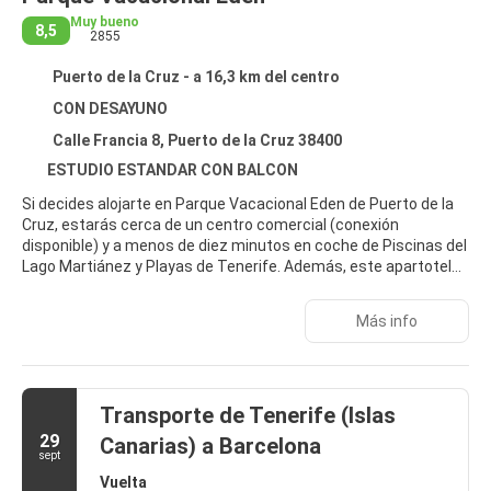
Muy bueno
8,5
2855
Puerto de la Cruz - a 16,3 km del centro
CON DESAYUNO
Calle Francia 8, Puerto de la Cruz 38400
ESTUDIO ESTANDAR CON BALCON
Si decides alojarte en Parque Vacacional Eden de Puerto de la
Cruz, estarás cerca de un centro comercial (conexión
disponible) y a menos de diez minutos en coche de Piscinas del
Lago Martiánez y Playas de Tenerife. Además, este apartotel
para familias se encuentra a 27,8 km de Parque nacional del
Teide y a 0,5 km de Parque canino Taoro Can.
Más info
Sumérgete en una de las 4 piscinas al aire libre, o disfruta de
otras instalaciones recreativas, como una sauna y un karaoke.
Encontrarás además conexión a Internet wifi gratis, servicios
Transporte de Tenerife (Islas
de conserjería y una tienda de recuerdos. Podrás aprovechar el
servicio de transporte gratuito, que te llevará hasta a 1.5 km de
29
Canarias) a Barcelona
distancia.
sept
Vuelta