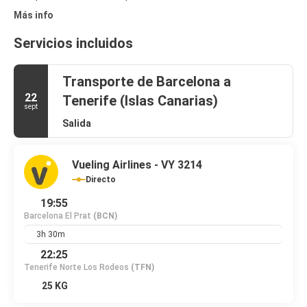
Más info
Servicios incluidos
Transporte de Barcelona a
22
Tenerife (Islas Canarias)
sept
Salida
Vueling Airlines - VY 3214
Directo
19:55
Barcelona El Prat
(BCN)
3h 30m
22:25
Tenerife Norte Los Rodeos
(TFN)
25 KG