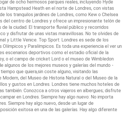
 hogar de ocho hermosos parques reales, incluyendo Hyde
sta Hampstead Heath en el norte de Londres, con vistas
o de los tranquilos jardines de Londres, como Kew o Chelsea
vés del centro de Londres y ofrece un impresionante telón de
de la ciudad. El transporte fluvial público y recorridos
ico y disfrutar de unas vistas maravillosas. No te olvides de
al y Little Venice. Top Sport: Londres es sede de los
límpicos y Paralímpicos. Es toda una experiencia el ver un
es escenarios deportivos como el estadio oficial de la
ley, o el campo de cricket Lord o el museo de Wimbledon
de algunos de los mejores museos y galerías del mundo -
tiempo que quiera,sin coste alguno, visitando las
 Modern, del Museo de Historia Natural o del Museo de la
sillos y gustos en Londres. Londres tiene muchos hoteles de
s también. Conozcca a otros viajeros en albergues; disfrute
acampar en Londres. Siempre hay algo nuevo: No importa
es. Siempre hay algo nuevo, desde un lugar de
sición exitosa en una de las galerías. Hay algo diferente