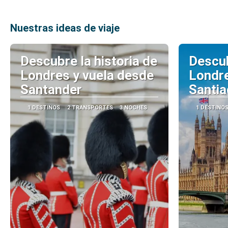
Nuestras ideas de viaje
Descubre la historia de
Descub
Londres y vuela desde
Londre
Santander
Santi
1 DESTINOS
2 TRANSPORTES
3 NOCHES
1 DESTINO