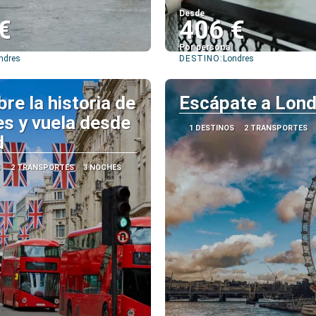
Desde
€
406 €
Por persona
DESTINO:
ndres
Londres
Ver
Ver
re la historia de
Escápate a Lon
s y vuela desde
1 DESTINOS
2 TRANSPORTES
d
S
2 TRANSPORTES
3 NOCHES