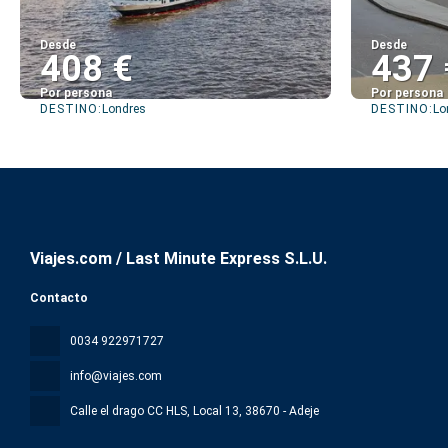
Desde
Desde
408 €
437 
Por persona
Por persona
DESTINO:
DESTINO:
Londres
Lo
Ver
Viajes.com / Last Minute Express S.L.U.
Contacto
0034 922971727
info@viajes.com
Calle el drago CC HLS, Local 13
, 38670 - Adeje