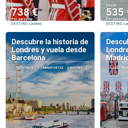
Desde
Desde
738 €
535 
Por persona
Por persona
DESTINO:
DESTINO:
Londres
Lo
Ver
Descubre la historia de
Descub
Londres y vuela desde
Londre
Barcelona
Madri
1 DESTINOS
2 TRANSPORTES
3 NOCHES
1 DESTINO