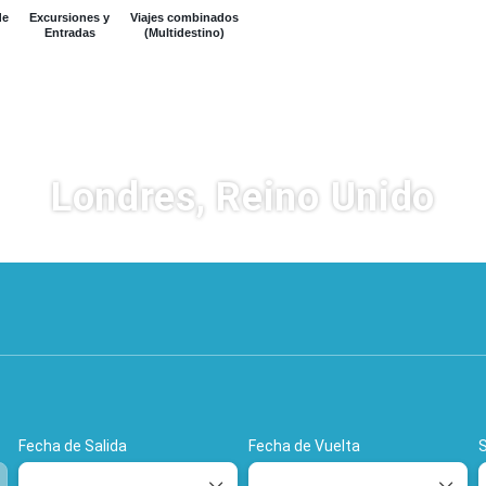
de
Excursiones y
Viajes combinados
Entradas
(Multidestino)
Londres, Reino Unido
Hoteles
Vuelos
Alquiler de coc
Fecha de Salida
Fecha de Vuelta