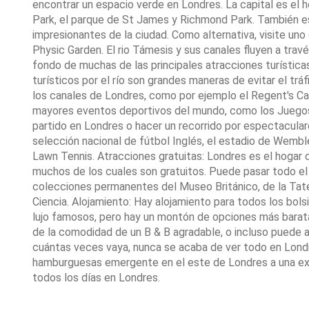
encontrar un espacio verde en Londres. La capital es el
Park, el parque de St James y Richmond Park. También e
impresionantes de la ciudad. Como alternativa, visite un
Physic Garden. El rio Támesis y sus canales fluyen a tra
fondo de muchas de las principales atracciones turísticas 
turísticos por el río son grandes maneras de evitar el tráf
los canales de Londres, como por ejemplo el Regent's Can
mayores eventos deportivos del mundo, como los Juegos O
partido en Londres o hacer un recorrido por espectacular
selección nacional de fútbol Inglés, el estadio de Wemb
Lawn Tennis. Atracciones gratuitas: Londres es el hogar 
muchos de los cuales son gratuitos. Puede pasar todo el 
colecciones permanentes del Museo Británico, de la Tate
Ciencia. Alojamiento: Hay alojamiento para todos los bol
lujo famosos, pero hay un montón de opciones más barata
de la comodidad de un B & B agradable, o incluso puede 
cuántas veces vaya, nunca se acaba de ver todo en Londr
hamburguesas emergente en el este de Londres a una expo
todos los días en Londres.