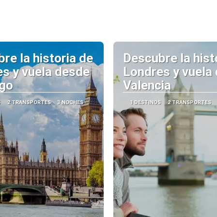
re la historia de
Descubre la hist
s y vuela desde
Londres y vuela
ago
Valencia
S
2 TRANSPORTES
3 NOCHES
1 DESTINOS
2 TRANSPORTES