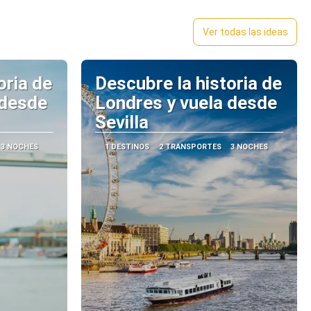
Ver todas las ideas
oria de
Descubre la historia de
 desde
Londres y vuela desde
Sevilla
3 NOCHES
1 DESTINOS
2 TRANSPORTES
3 NOCHES