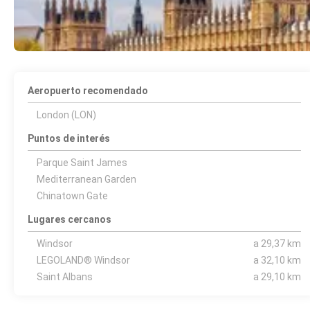
Aeropuerto recomendado
London (LON)
Puntos de interés
Parque Saint James
Mediterranean Garden
Chinatown Gate
Lugares cercanos
Windsor
a 29,37 km
LEGOLAND® Windsor
a 32,10 km
Saint Albans
a 29,10 km