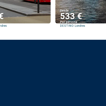
Desde
€
533 €
Por persona
DESTINO:
ndres
Londres
Ver
Ver