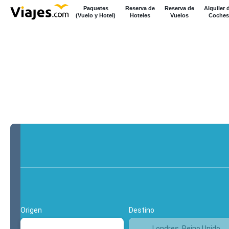
Paquetes
Reserva de
Reserva de
Alquiler 
(Vuelo y Hotel)
Hoteles
Vuelos
Coches
+
Multidestino
Vuelo y hotel
Origen
Destino