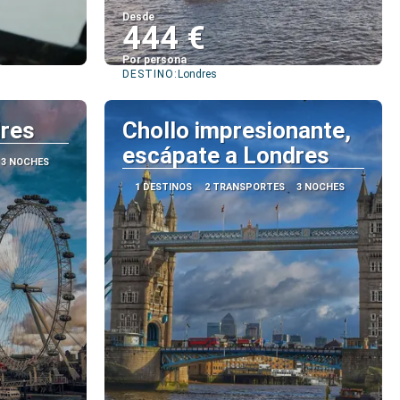
Desde
444 €
Por persona
DESTINO:
Londres
Ver
dres
Chollo impresionante,
escápate a Londres
3 NOCHES
1 DESTINOS
2 TRANSPORTES
3 NOCHES