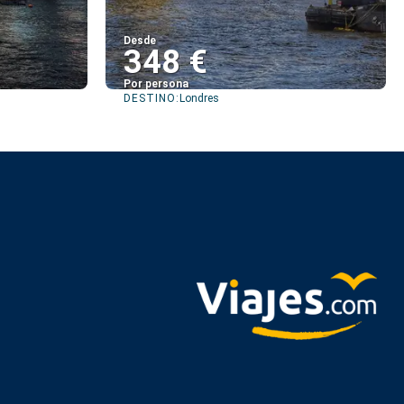
Desde
348 €
Por persona
DESTINO:
Londres
Ver