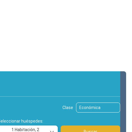
hes
Excursiones
Traslados
Clase
Seleccionar huéspedes:
1 Habitación,
2
Buscar