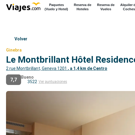
Paquetes
Reserva de
Reserva de
Alquiler 
(Vuelo y Hotel)
Hoteles
Vuelos
Coches
Volver
Ginebra
Le Montbrillant Hôtel Residen
2 rue Montbrillant, Geneva 1201
, a 1,4 km de Centro
Bueno
7,7
3522
Ver puntuaciones