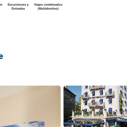
de
Excursiones y
Viajes combinados
Entradas
(Multidestino)
ce