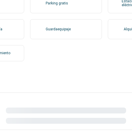
Estaci
Parking gratis
eléctr
ía
Guardaequipaje
Alqui
amiento