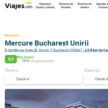
Paquetes
Reserva de
Reserva de
Alquiler 
(Vuelo y Hotel)
Hoteles
Vuelos
Coches
Bucarest
Mercure Bucharest Unirii
B-dul Mircea Voda 28, Sector 3, Bucharest 030667
, a 0,8 km de C
Muy bueno
8,5
1616
Ver puntuaciones
Check-in
Check-out