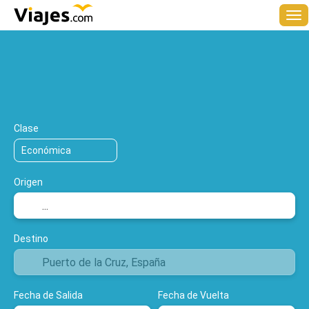
+
Multidestino
Hoteles
Vuelos
Al
Vuelo y hotel
Clase
Origen
Destino
Fecha de Salida
Fecha de Vuelta