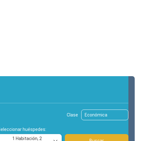
hes
Excursiones
Traslados
Clase
Seleccionar huéspedes:
1 Habitación,
2
Buscar