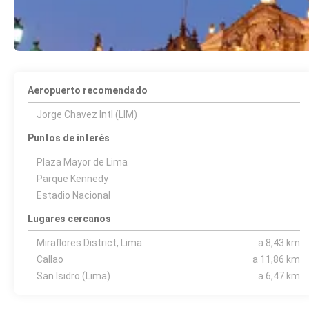
Aeropuerto recomendado
Jorge Chavez Intl (LIM)
Puntos de interés
Plaza Mayor de Lima
Parque Kennedy
Estadio Nacional
Lugares cercanos
Miraflores District, Lima
a 8,43 km
Callao
a 11,86 km
San Isidro (Lima)
a 6,47 km