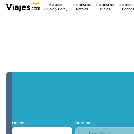
Paquetes
Reserva de
Reserva de
Alquiler 
(Vuelo y Hotel)
Hoteles
Vuelos
Coches
+
Multidestino
Vuelo y hotel
Origen
Destino