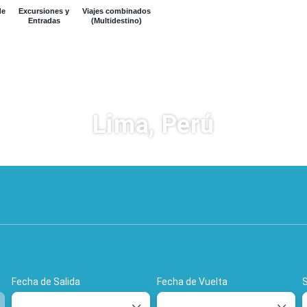
de
Excursiones y
Viajes combinados
Entradas
(Multidestino)
Lima, Perú
Hoteles
Vuelos
Alquiler de coc
Fecha de Salida
Fecha de Vuelta