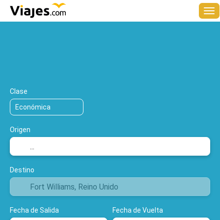
+
Multidestino
Hoteles
Vuelos
Al
Vuelo y hotel
Clase
Origen
Destino
Fecha de Salida
Fecha de Vuelta