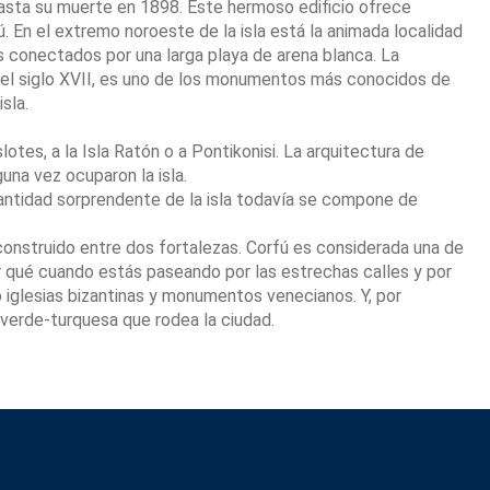
hasta su muerte en 1898. Este hermoso edificio ofrece
ú. En el extremo noroeste de la isla está la animada localidad
 conectados por una larga playa de arena blanca. La
 del siglo XVII, es uno de los monumentos más conocidos de
sla.
lotes, a la Isla Ratón o a Pontikonisi. La arquitectura de
guna vez ocuparon la isla.
 cantidad sorprendente de la isla todavía se compone de
construido entre dos fortalezas. Corfú es considerada una de
or qué cuando estás paseando por las estrechas calles y por
o iglesias bizantinas y monumentos venecianos. Y, por
 verde-turquesa que rodea la ciudad.