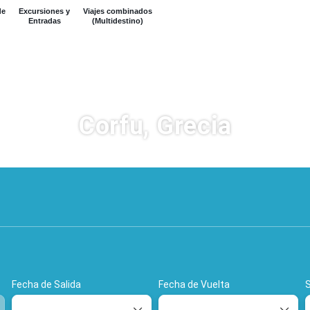
de
Excursiones y
Viajes combinados
Entradas
(Multidestino)
Corfu, Grecia
Hoteles
Vuelos
Alquiler de coc
Fecha de Salida
Fecha de Vuelta