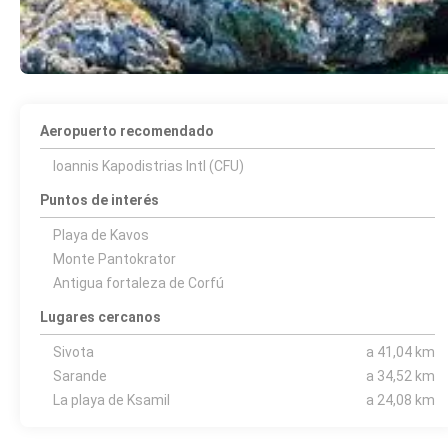
Aeropuerto recomendado
Ioannis Kapodistrias Intl (CFU)
Puntos de interés
Playa de Kavos
Monte Pantokrator
Antigua fortaleza de Corfú
Lugares cercanos
Sivota
a 41,04 km
Sarande
a 34,52 km
La playa de Ksamil
a 24,08 km