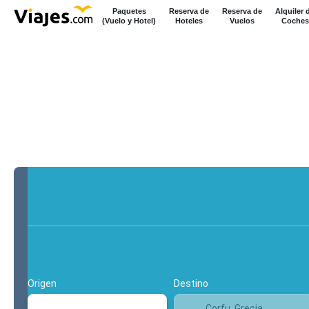
Paquetes
Reserva de
Reserva de
Alquiler 
(Vuelo y Hotel)
Hoteles
Vuelos
Coches
+
Multidestino
Vuelo y hotel
Origen
Destino