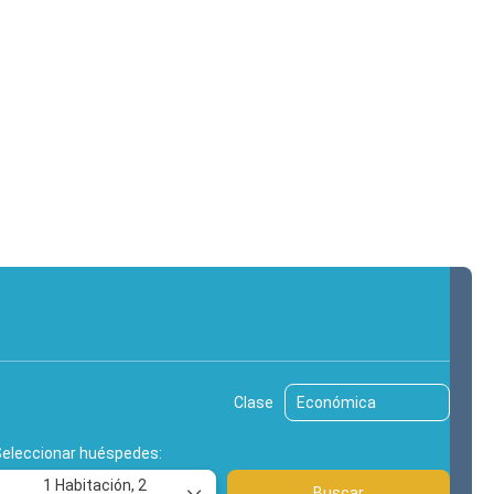
hes
Excursiones
Traslados
Clase
Seleccionar huéspedes:
1 Habitación,
2
Buscar