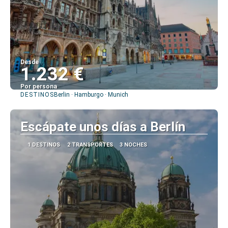
Desde
1.232 €
Por persona
DESTINOS
Berlin · Hamburgo · Munich
Ver
Escápate unos días a Berlín
1 DESTINOS
2 TRANSPORTES
3 NOCHES