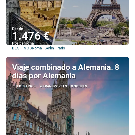
Desde
1.476 €
Por persona
DESTINOS
Roma · Berlin · París
Ver
Viaje combinado a Alemania. 8
días por Alemania
3 DESTINOS
4 TRANSPORTES
8 NOCHES