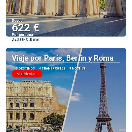
Desde
622 €
Por persona
DESTINO:
Berlin
Ver
Viaje por París, Berlín y Roma
3 DESTINOS
4 TRANSPORTES
9 NOCHES
Multidestino