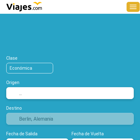
+
Multidestino
Hoteles
Vuelos
Al
Vuelo y hotel
Clase
Origen
Destino
Fecha de Salida
Fecha de Vuelta