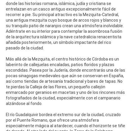
donde las historias romana, islámica, judía y cristiana se
entrelazan en un casco antiguo excepcionalmente fácil de
recorrer a pie. Su principal atractivo es la Mezquita-Catedral,
una antigua mezquita cuyo bosque de arcos rojos y blancos y
su tranquilo patio de naranjos crean una atmósfera inolvidable.
Adéntrate en su interior para contemplar la asombrosa fusión
de la arquitectura islámica y la nave catedralicia renacentista
añadida posteriormente, un símbolo impactante del rico
pasado de la ciudad.
Más allá de la Mezquita, el centro histórico de Córdoba es un
laberinto de callejuelas encaladas, patios floridos y plazas
escondidas. Pasea por la Judería, donde encontrarás una de las
pocas sinagogas medievales que aún se conservan en España,
así como tiendas de artesanía tradicional y bares de tapas. No
te pierdas la Calleja de las Flores, un pequeño callejón
enmarcado por geranios en macetas y uno de los rincones más
fotografiados de la ciudad, especialmente con el campanario
alzándose al fondo.
El río Guadalquivir bordea el extremo sur de la ciudad, cruzado
por el Puente Romano, que ofrece una atmósfera
especialmente mágica al atardecer, cuando el horizonte se tiñe