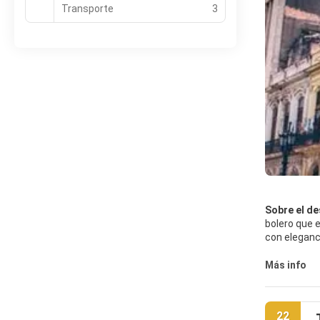
Transporte
3
Sobre el de
bolero que 
con eleganci
Catedral of
puede sabor
Más info
Más allá de
caóticas y 
22
residencial