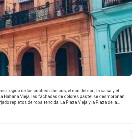
no rugido de los coches clásicos, el eco del son, la salsa y el
n La Habana Vieja, las fachadas de colores pastel se desmoronan
do repletos de ropa tendida. La Plaza Vieja y la Plaza de la
lesias barrocas, mansiones restauradas y animados cafés donde se
as de la cultura cubana. En Centro Habana, las calles son más
charlando en las esquinas. Vedado, otrora la glamurosa zona
avenidas arboladas y la famosa heladería Coppelia. No se pierda un