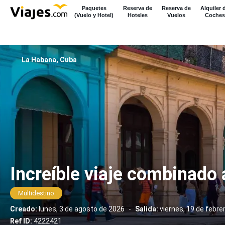
Paquetes
Reserva de
Reserva de
Alquiler 
(Vuelo y Hotel)
Hoteles
Vuelos
Coches
La Habana, Cuba
Increíble viaje combinado
Multidestino
Creado:
lunes, 3 de agosto de 2026
-
Salida:
viernes, 19 de febre
Ref ID:
4222421