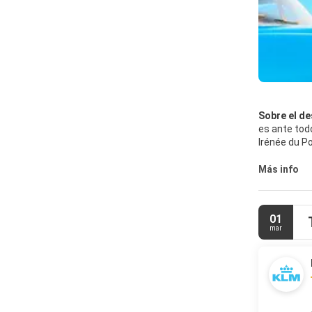
Sobre el de
es ante tod
Irénée du P
Además de s
Más info
acceso. Tam
Zapata y el 
01
mar