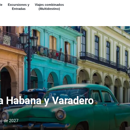
de
Excursiones y
Viajes combinados
Entradas
(Multidestino)
 a Habana y Varadero
ro de 2027