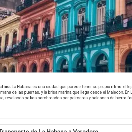
stino:
La Habana es una ciudad que parece tener su propio ritmo: el leja
emana de las puertas, y la brisa marina que llega desde el Malecón. E
a, revelando patios sombreados por palmeras y balcones de hierro forja
recen una introducción perfecta al alma colonial de la ciudad, con ig
ear un mojito mientras se observa la vida cotidiana.
l centro histórico, los barrios de La Habana muestran diferentes facet
auténticas, con edificios en ruinas, mercados bulliciosos y lugareños 
Transporte de La Habana a Varadero
 de la ciudad, combina la arquitectura art déco con hoteles modernos, 