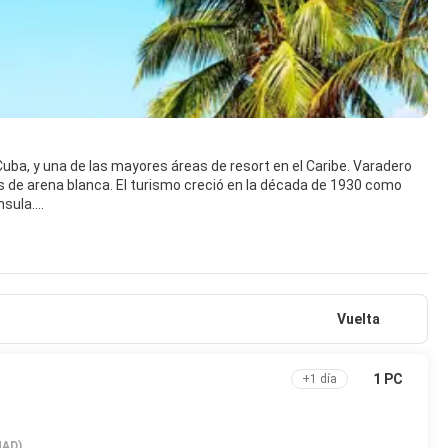
Cuba, y una de las mayores áreas de resort en el Caribe. Varadero
s de arena blanca. El turismo creció en la década de 1930 como
nsula.
rales como las cuevas y una cadena de calas vírgenes de fácil
, como las ciudades de Matanzas y Cárdenas, la Península de
, posee también instalaciones para el buceo, pesca en alta mar, la
Vuelta
1 PC
+1 día
MAD)