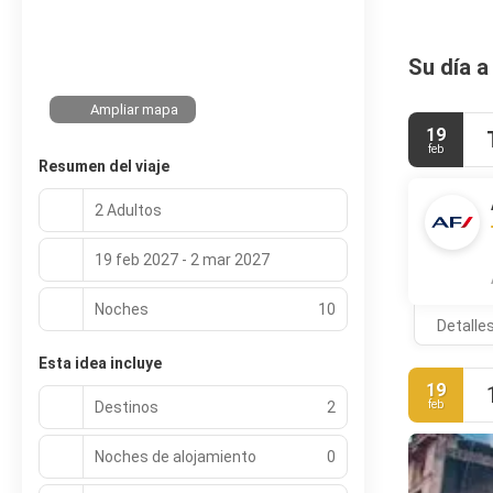
Su día a
Ampliar mapa
19
feb
Resumen del viaje
2 Adultos
19 feb 2027 - 2 mar 2027
Noches
10
Detalle
Esta idea incluye
19
Destinos
2
feb
Noches de alojamiento
0