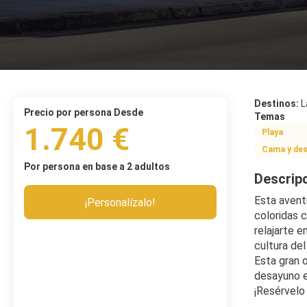
Destinos:
L
precio por persona Desde
Temas
1.740 €
Playa
Cama y de
Por persona en base a 2 adultos
Descrip
Esta aventu
¡Personalízalo!
coloridas c
relajarte e
cultura del
Esta gran 
desayuno e
¡Resérvelo 