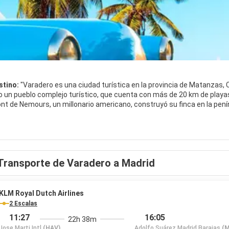
stino:
"Varadero es una ciudad turística en la provincia de Matanzas, 
o un pueblo complejo turístico, que cuenta con más de 20 km de playa
ont de Nemours, un millonario americano, construyó su finca en la pení
u recurso más valioso, la playa, Varadero cuenta con atractivos natu
bién hay atracciones culturales, históricas y ambientales en la zona
balneario de San Miguel de los Baños. Varadero, que es un puerto libre
Transporte de Varadero a Madrid
KLM Royal Dutch Airlines
2 Escalas
11:27
16:05
22h 38m
Jose Marti Intl
(HAV)
Adolfo Suárez Madrid Barajas
(