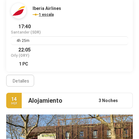
Iberia Airlines
1 escala
17:40
Santander
(SDR)
4h 25m
22:05
Orly
(ORY)
1 PC
Detalles
14
Alojamiento
3 Noches
sept