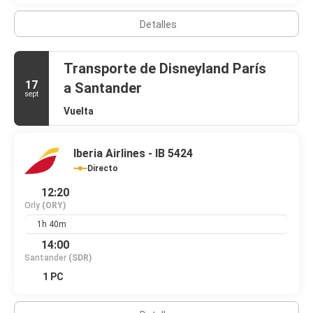
Detalles
Transporte de Disneyland París
17
a Santander
sept
Vuelta
Iberia Airlines - IB 5424
Directo
12:20
Orly
(ORY)
1h 40m
14:00
Santander
(SDR)
1 PC