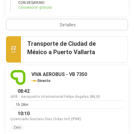
de los centros culturales más importantes de la humanidad.
CON DESAYUNO
Cancelacion gratuita
La fascinante historia de la ciudad se refleja tanto en su arte y
arquitectura con encanto del viejo edad, raíces indias y
Detalles
elegantes edificios. Para sorpresas, lugares de interés y un
Transporte de Ciudad de
22
México a Puerto Vallarta
oct
VIVA AEROBUS - VB 7350
Directo
08:42
AIFA - Aeropuerto Internacional Felipe Ángeles
(NLU)
1h 28m
10:10
Licenciado Gustavo Diaz Ordaz Intl
(PVR)
Zero