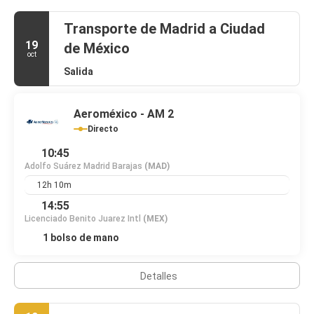
Transporte de Madrid a Ciudad
19
de México
oct
Salida
Aeroméxico - AM 2
Directo
10:45
Adolfo Suárez Madrid Barajas
(MAD)
12h 10m
14:55
Licenciado Benito Juarez Intl
(MEX)
1 bolso de mano
Detalles